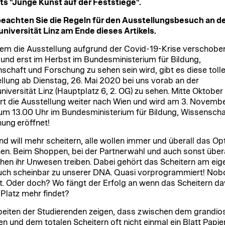
ts "Junge Kunst auf der Feststiege".
beachten Sie die Regeln für den Ausstellungsbesuch an d
niversität Linz am Ende dieses Artikels.
m die Ausstellung aufgrund der Covid-19-Krise verschobe
und erst im Herbst im Bundesministerium für Bildung,
schaft und Forschung zu sehen sein wird, gibt es diese toll
llung ab Dienstag, 26. Mai 2020 bei uns vorab an der
niversität Linz (Hauptplatz 6, 2. OG) zu sehen. Mitte Oktober
t die Ausstellung weiter nach Wien und wird am 3. Novemb
m 13.00 Uhr im Bundesministerium für Bildung, Wissenscha
ung eröffnet!
d will mehr scheitern, alle wollen immer und überall das O
hen. Beim Shoppen, bei der Partnerwahl und auch sonst über
en ihr Unwesen treiben. Dabei gehört das Scheitern am eig
ch scheinbar zu unserer DNA. Quasi vorprogrammiert! Nob
t. Oder doch? Wo fängt der Erfolg an wenn das Scheitern da
 Platz mehr findet?
beiten der Studierenden zeigen, dass zwischen dem grandio
en und dem totalen Scheitern oft nicht einmal ein Blatt Papie