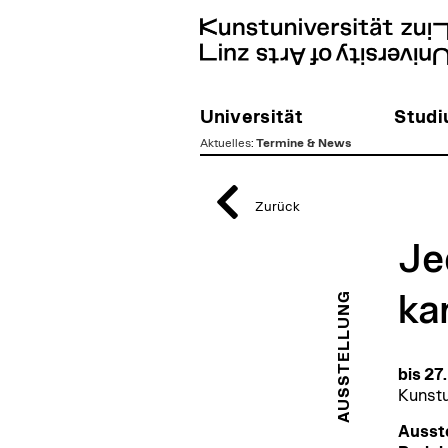
Universität
Stud
Aktuelles
:
Termine & News
zum
Inhalt
Zurück
Je
AUSSTELLUNG
ka
bis 27
Kunstu
Ausste