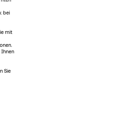
amten
. bei
ie mit
onen.
t Ihnen
n Sie