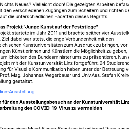
 Nichts Neues? Vielleicht doch! Die gezeigten Arbeiten befa
it den verschiedenen Zugängen zum Scheitern und richten d
auf die unterschiedlichen Facetten dieses Begriffs.
as Projekt "Junge Kunst auf der Feststiege"
ojekt startete im Jahr 2011 und brachte seither vier Ausstel
. Ziel dabei war stets, die enge Verbundenheit mit den
eichischen Kunstuniversitäten zum Ausdruck zu bringen, vor
ungen Künstlerinnen und Künstlern die Möglichkeit zu geben, s
umlichkeiten des Bundesministeriums zu präsentieren. Nun 
ojekt mit der Kunstuniversität Linz fortgeführt. 24 Studieren
ung für Visuelle Kommunikation haben unter der Betreuung 
.Prof. Mag. Johannes Wegerbauer und Univ.Ass. Stefan Kreine
llung gestaltet.
line-Ausstellung
 für den Ausstellungsbesuch an der Kunstuniversität Lin
Verbreitung des COVID-19-Virus zu vermeiden