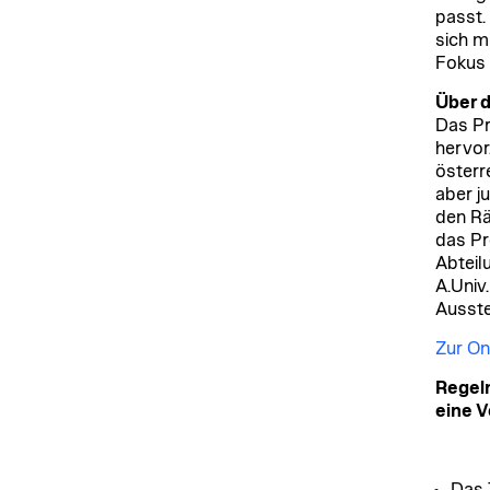
passt.
sich m
Fokus 
Über d
Das Pr
hervor
österr
aber j
den Rä
das Pr
Abteil
A.Univ
Ausste
Zur On
Regeln
eine 