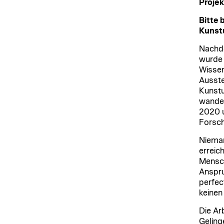
Projek
Bitte 
Kunstu
Nachde
wurde 
Wissen
Ausste
Kunstu
wander
2020 u
Forsch
Nieman
erreic
Mensch
Anspru
perfec
keinen
Die Ar
Geling