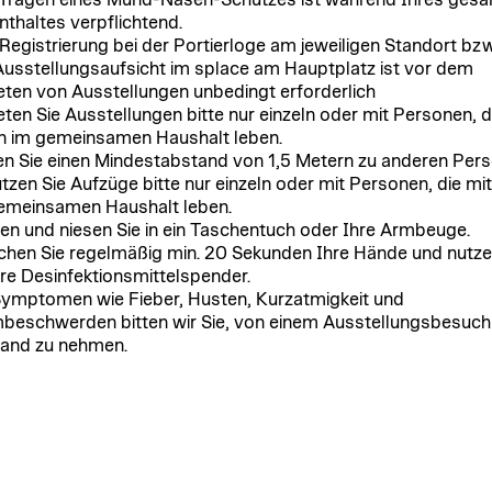
Tragen eines Mund-Nasen-Schutzes ist während Ihres ges
nthaltes verpflichtend.
 Registrierung bei der Portierloge am jeweiligen Standort bzw
Ausstellungsaufsicht im splace am Hauptplatz ist vor dem
eten von Ausstellungen unbedingt erforderlich
eten Sie Ausstellungen bitte nur einzeln oder mit Personen, d
n im gemeinsamen Haushalt leben.
en Sie einen Mindestabstand von 1,5 Metern zu anderen Pers
tzen Sie Aufzüge bitte nur einzeln oder mit Personen, die mi
emeinsamen Haushalt leben.
en und niesen Sie in ein Taschentuch oder Ihre Armbeuge.
hen Sie regelmäßig min. 20 Sekunden Ihre Hände und nutze
re Desinfektionsmittelspender.
Symptomen wie Fieber, Husten, Kurzatmigkeit und
beschwerden bitten wir Sie, von einem Ausstellungsbesuch
and zu nehmen.