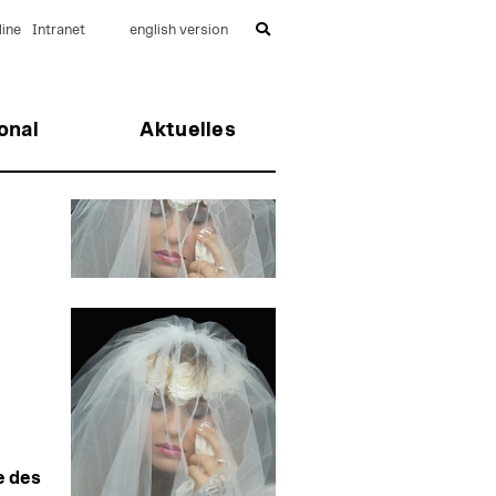
ine
Intranet
english version
onal
Aktuelles
e des