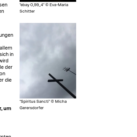
ssen
"ebay 0,99_4" © Eva-Maria
en
Schitter
lungen
 allem
ich in
wird
de der
von
r die
"Spiritus Sancti" © Micha
Gerersdorfer
z, um