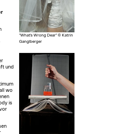
er
n
"What's Wrong Dear" © Katrin
Ganglberger
e
er
ft und
ptimum
all wo
enen
ody is
vor
sen
r