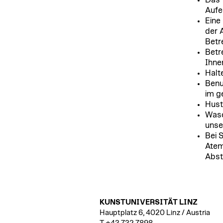
Das 
Aufe
Eine
der 
Betr
Betr
Ihne
Halt
Benu
im g
Hust
Wasc
unse
Bei 
Atem
Abst
KUNSTUNIVERSITÄT LINZ
Hauptplatz 6, 4020 Linz / Austria