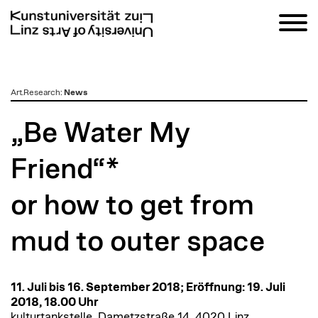
zum
Art.Research
:
News
Inhalt
„Be Water My
Friend“*
or how to get from
mud to outer space
11. Juli bis 16. September 2018; Eröffnung: 19. Juli
2018, 18.00 Uhr
kulturtankstelle, Dametzstraße 14, 4020 Linz