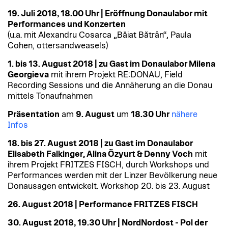
19. Juli 2018, 18.00 Uhr | Eröffnung Donaulabor mit
Performances und Konzerten
(u.a. mit Alexandru Cosarca „Băiat Bătrân“, Paula
Cohen, ottersandweasels)
1. bis 13. August 2018 | zu Gast im Donaulabor Milena
Georgieva
mit ihrem Projekt RE:DONAU, Field
Recording Sessions und die Annäherung an die Donau
mittels Tonaufnahmen
Präsentation
am
9. August
um
18.30 Uhr
nähere
Infos
18. bis 27. August 2018 | zu Gast im Donaulabor
Elisabeth Falkinger, Alina Özyurt & Denny Voch
mit
ihrem Projekt FRITZES FISCH, durch Workshops und
Performances werden mit der Linzer Bevölkerung neue
Donausagen entwickelt. Workshop 20. bis 23. August
26. August 2018 | Performance FRITZES FISCH
30. August 2018, 19.30 Uhr |
NordNordost - Pol der