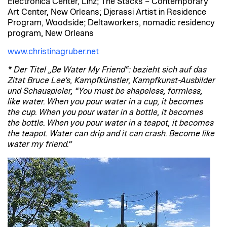
Electronica Center, Linz; The Stacks – Contemporary
Art Center, New Orleans; Djerassi Artist in Residence
Program, Woodside; Deltaworkers, nomadic residency
program, New Orleans
www.christinagruber.net
* Der Titel „Be Water My Friend“: bezieht sich auf das
Zitat Bruce Lee’s, Kampfkünstler, Kampfkunst-Ausbilder
und Schauspieler, “You must be shapeless, formless,
like water. When you pour water in a cup, it becomes
the cup. When you pour water in a bottle, it becomes
the bottle. When you pour water in a teapot, it becomes
the teapot. Water can drip and it can crash. Become like
water my friend.“