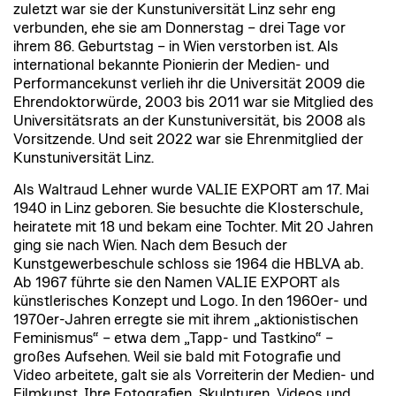
zuletzt war sie der Kunstuniversität Linz sehr eng
verbunden, ehe sie am Donnerstag – drei Tage vor
ihrem 86. Geburtstag – in Wien verstorben ist. Als
international bekannte Pionierin der Medien- und
Performancekunst verlieh ihr die Universität 2009 die
Ehrendoktorwürde, 2003 bis 2011 war sie Mitglied des
Universitätsrats an der Kunstuniversität, bis 2008 als
Vorsitzende. Und seit 2022 war sie Ehrenmitglied der
Kunstuniversität Linz.
Als Waltraud Lehner wurde VALIE EXPORT am 17. Mai
1940 in Linz geboren. Sie besuchte die Klosterschule,
heiratete mit 18 und bekam eine Tochter. Mit 20 Jahren
ging sie nach Wien. Nach dem Besuch der
Kunstgewerbeschule schloss sie 1964 die HBLVA ab.
Ab 1967 führte sie den Namen VALIE EXPORT als
künstlerisches Konzept und Logo. In den 1960er- und
1970er-Jahren erregte sie mit ihrem „aktionistischen
Feminismus“ – etwa dem „Tapp- und Tastkino“ –
großes Aufsehen. Weil sie bald mit Fotografie und
Video arbeitete, galt sie als Vorreiterin der Medien- und
Filmkunst. Ihre Fotografien, Skulpturen, Videos und