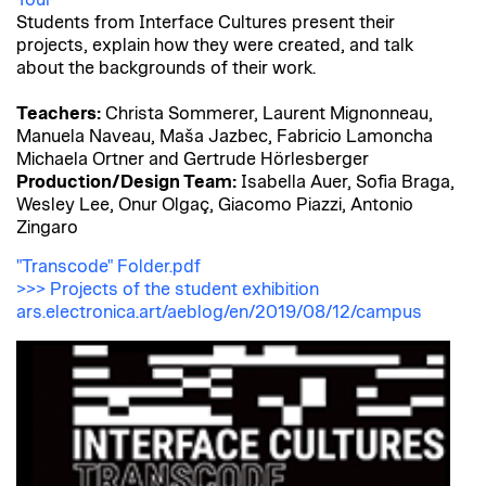
Tour
Students from Interface Cultures present their
projects, explain how they were created, and talk
about the backgrounds of their work.
Teachers:
Christa Sommerer, Laurent Mignonneau,
Manuela Naveau, Maša Jazbec, Fabricio Lamoncha
Michaela Ortner and Gertrude Hörlesberger
Production/Design Team:
Isabella Auer, Sofia Braga,
Wesley Lee, Onur Olgaç, Giacomo Piazzi, Antonio
Zingaro
"Transcode" Folder.pdf
>>> Projects of the student exhibition
ars.electronica.art/aeblog/en/2019/08/12/campus