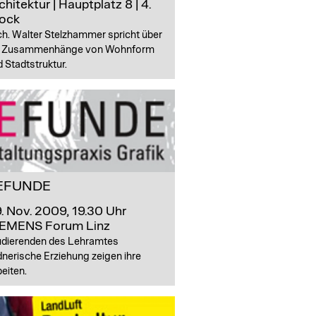
chitektur | Hauptplatz 8 | 4.
ock
ch. Walter Stelzhammer spricht über
e Zusammenhänge von Wohnform
 Stadtstruktur.
EFUNDE
. Nov. 2009, 19.30 Uhr
EMENS Forum Linz
udierenden des Lehramtes
dnerische Erziehung zeigen ihre
eiten.