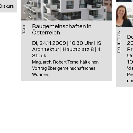
 Diskurs
Baugemeinschaften in
TALK
Österreich
EXHIBITION
Do
Di, 24.11.2009 | 10.30 Uhr
HS
20
Architektur | Hauptplatz 8 | 4.
Pr
Stock
Un
10
Mag. arch. Robert Temel hält einen
Vortrag über gemeinschaftliches
"di
Wohnen.
Pr
un