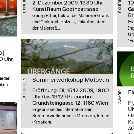
EXHIBITION
EXHIBITION
2. Dezember 2009, 19.30 Uhr
10
KunstRaum Goethestrasse
Ga
Br
Georg Ritter, Lektor bei Malerei & Grafik
Ha
und Christoph Holzeis, Univ. Assistent
der Malerei &…
Ing
Gra
"F
 |
0 Uhr.
ieder
Sommerworkshop Motovun
EXHIBITION
nken
Eröffnung: Di, 15.12.2009, 19.00
El
AWARD
Uhr (bis 19.12.)
Ragnarhof,
Grundsteingasse 12, 1160 Wien
Fr
Uh
Ergebnisse des internationalen
O
Sommerworkshops in Motovon, Istrien
Ku
(Kroatien).
Aus