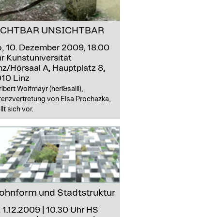
ICHTBAR UNSICHTBAR
, 10. Dezember 2009, 18.00
r
Kunstuniversität
nz/Hörsaal A, Hauptplatz 8,
10 Linz
ibert Wolfmayr (heri&salli),
renzvertretung von Elsa Prochazka,
llt sich vor.
hnform und Stadtstruktur
, 1.12.2009 | 10.30 Uhr
HS