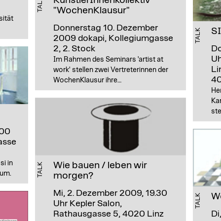
TALK
"WochenKlausur"
ität
Donnerstag 10. Dezember
S
TALK
2009
dokapi, Kollegiumgasse
2, 2. Stock
Do
Uh
Im Rahmen des Seminars 'artist at
Li
work' stellen zwei Vertreterinnen der
40
WochenKlausur ihre…
Her
Ka
ste
.00
asse
i in
Wie bauen / leben wir
TALK
aum.
morgen?
Mi, 2. Dezember 2009, 19.30
Wo
TALK
Uhr
Kepler Salon,
Rathausgasse 5, 4020 Linz
Di