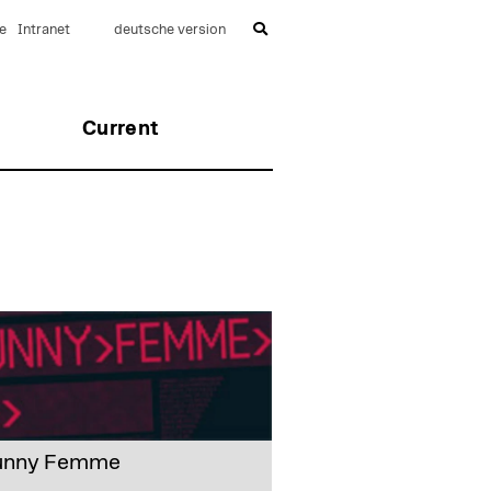
e
Intranet
deutsche version
Current
unny Femme