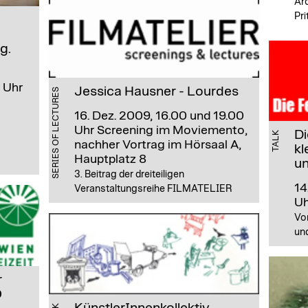
Arc
Pri
g.
 Uhr
Jessica Hausner - Lourdes
SERIES OF LECTURES
16. Dez. 2009, 16.00 und 19.00
Uhr
Screening im Moviemento,
Di
TALK
nachher Vortrag im Hörsaal A,
kl
Hauptplatz 8
un
3. Beitrag der dreiteiligen
14
Veranstaltungsreihe FILMATELIER
U
Vo
un
r
Ö
KünstlerInnenkollektiv