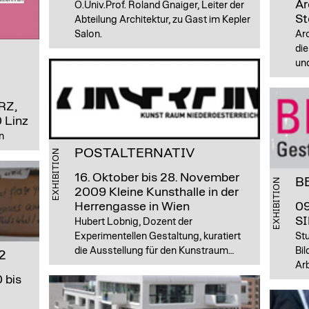
Ar
O.Univ.Prof. Roland Gnaiger, Leiter der
St
Abteilung Architektur, zu Gast im Kepler
Salon.
Ar
di
und
RZ,
 Linz
n
POSTALTERNATIV
EXHIBITION
16. Oktober bis 28. November
B
EXHIBITION
2009
Kleine Kunsthalle in der
Herrengasse in Wien
09
SI
Hubert Lobnig, Dozent der
Experimentellen Gestaltung, kuratiert
St
die Ausstellung für den Kunstraum…
Bil
 2
Arb
 bis