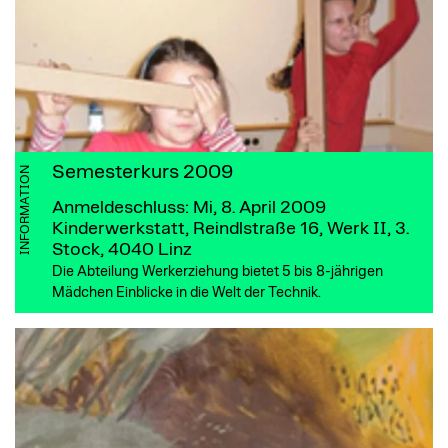
Semesterkurs 2009
INFORMATION
Anmeldeschluss: Mi, 8. April 2009
Kinderwerkstatt, Reindlstraße 16, Werk II, 3.
Stock, 4040 Linz
Die Abteilung Werkerziehung bietet 5 bis 8-jährigen
Mädchen Einblicke in die Welt der Technik.