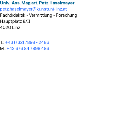
Univ.-Ass. Mag.art. Petz Haselmayer
petz.haselmayer@kunstuni-linz.at
Fachdidaktik - Vermittlung - Forschung
Hauptplatz 8/II
4020 Linz
T.:
+43 (732) 7898 - 2486
M.:
+43 676 84 7898 486