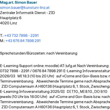
Mag.art. Simon Bauer
simon.bauer@kunstuni-linz.at
Zentraler Informatik Dienst - ZID
Hauptplatz 6
4020 Linz
T.:
+43 732 7898 - 2291
M.:
+43 676 84 7898 291
Sprechstunden/Bürozeiten: nach Vereinbarung
E-Learning Support online: moodle(-AT-)ufg.at Nach Vereinbarung:
0732 7898 - 2291 / 0676 84 7898 291 E-Learning Infoveranstaltu
2026/03 MI 18.3 (10 bis 20 Uhr) auf «Come and Go»-Basis bzw. 
Terminvereinbarung. Abweichende Termine gerne nach Absprache
ZID Computerraum A H60136 (Hauptplatz 6, 1. Stock, Zwischeng
E-Learning Infoveranstaltung 2025/III DI 7.10., MI 8.10., DO 9.10
jeweils (10 Uhr bis 16:00 Uhr) auf «Come and Go»-Basis bzw. nach
Terminvereinbarung. Abweichende Termine gerne nach Absprache
ZID Computerraum A H60136 (Hauptplatz 6, 1. Stock, Zwischeng