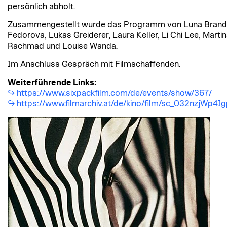
persönlich abholt.
Zusammengestellt wurde das Programm von Luna Brandn
Fedorova, Lukas Greiderer, Laura Keller, Li Chi Lee, Martin
Rachmad und Louise Wanda.
Im Anschluss Gespräch mit Filmschaffenden.
Weiterführende Links:
https://www.sixpackfilm.com/de/events/show/367/
https://www.filmarchiv.at/de/kino/film/sc_032nzjWp4