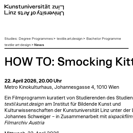
zum
Studies
:
Degree Programmes
>
textile.art.design
>
Bachelor Programme
Inhalt
textile·art·design
>
News
HOW TO: Smocking Kit
22. April 2026, 20.00 Uhr
Metro Kinokulturhaus, Johannesgasse 4, 1010 Wien
Ein Filmprogramm kuratiert von Studierenden des Studie
textil.kunst.design
am Institut für Bildende Kunst und
Kulturwissenschaften der Kunstuniversität Linz unter der
Johannes Schweiger – in Zusammenarbeit mit
sixpackfilm
Filmarchiv Austria