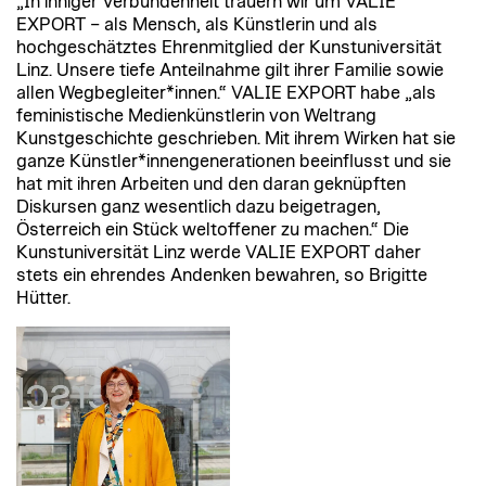
„In inniger Verbundenheit trauern wir um VALIE
EXPORT – als Mensch, als Künstlerin und als
hochgeschätztes Ehrenmitglied der Kunstuniversität
Linz. Unsere tiefe Anteilnahme gilt ihrer Familie sowie
allen Wegbegleiter*innen.“ VALIE EXPORT habe „als
feministische Medienkünstlerin von Weltrang
Kunstgeschichte geschrieben. Mit ihrem Wirken hat sie
ganze Künstler*innengenerationen beeinflusst und sie
hat mit ihren Arbeiten und den daran geknüpften
Diskursen ganz wesentlich dazu beigetragen,
Österreich ein Stück weltoffener zu machen.“ Die
Kunstuniversität Linz werde VALIE EXPORT daher
stets ein ehrendes Andenken bewahren, so Brigitte
Hütter.