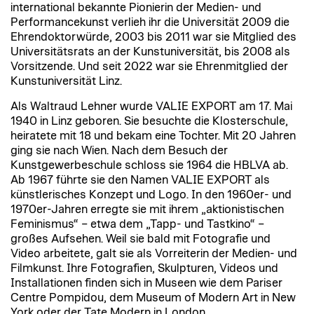
international bekannte Pionierin der Medien- und
Performancekunst verlieh ihr die Universität 2009 die
Ehrendoktorwürde, 2003 bis 2011 war sie Mitglied des
Universitätsrats an der Kunstuniversität, bis 2008 als
Vorsitzende. Und seit 2022 war sie Ehrenmitglied der
Kunstuniversität Linz.
Als Waltraud Lehner wurde VALIE EXPORT am 17. Mai
1940 in Linz geboren. Sie besuchte die Klosterschule,
heiratete mit 18 und bekam eine Tochter. Mit 20 Jahren
ging sie nach Wien. Nach dem Besuch der
Kunstgewerbeschule schloss sie 1964 die HBLVA ab.
Ab 1967 führte sie den Namen VALIE EXPORT als
künstlerisches Konzept und Logo. In den 1960er- und
1970er-Jahren erregte sie mit ihrem „aktionistischen
Feminismus“ – etwa dem „Tapp- und Tastkino“ –
großes Aufsehen. Weil sie bald mit Fotografie und
Video arbeitete, galt sie als Vorreiterin der Medien- und
Filmkunst. Ihre Fotografien, Skulpturen, Videos und
Installationen finden sich in Museen wie dem Pariser
Centre Pompidou, dem Museum of Modern Art in New
York oder der Tate Modern in London.