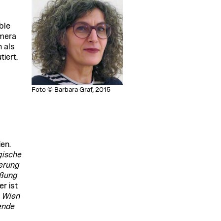
ble
amera
 als
iert.
Foto © Barbara Graf, 2015
en.
gische
erung
eßung
r ist
n Wien
ende