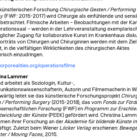
 künstlerischen Forschung
Chirurgische Gesten / Performing
ry
(FWF: 2015-2017) wird Chirurgie als einfühlende und sensi
 betrachtet. Filmische Arbeiten – Beobachtungen mit der K
rationssaal – werden in der Lehrveranstaltung exemplarisch
glicher Zugang für kollaborative Kunst im Krankenhaus diskut
rträts von Chirurgen und Chirurginnen werden mit dem Ziel
, in die vielfältigen Wirklichkeiten des chirurgischen Aktes
erisch einzudringen.
rporealities.org/operationsfilme
tina Lammer
d arbeitet als Soziologin, Kultur-,
ikationswissenschafterin, Autorin und Filmemacherin in Wi
ärtig leitet sie das künstlerische Forschungsprojekt
Chirur
 / Performing Surgery
(2015-2018), das vom
Fonds zur Förd
ssenschaftlichen Forschung
(FWF) im
Programm zur Erschli
twicklung der Künste
(PEEK) gefördert wird. Christina Lamme
men ihrer Forschung an der
Akademie für bildende Künste i
ftigt. Zuletzt beim Wiener
Löcker Verlag
erschienen:
Beweg
ter / Moving Faces
, 2015.