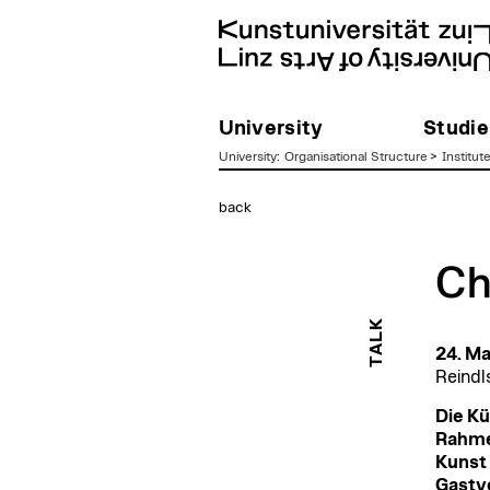
University
Studie
University
:
Organisational Structure
>
Institut
zum
back
Inhalt
Ch
TALK
24. Ma
Reindl
Die Kü
Rahmen
Kunst
Gastvo