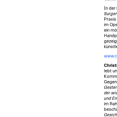
In der
Surge
Praxis
im Ope
ein mö
Handpo
gezeigt
künstl
www.co
Chris
lebt un
Kommun
Gegenw
Gesten
der wi
und En
im Rah
beschä
Gesich