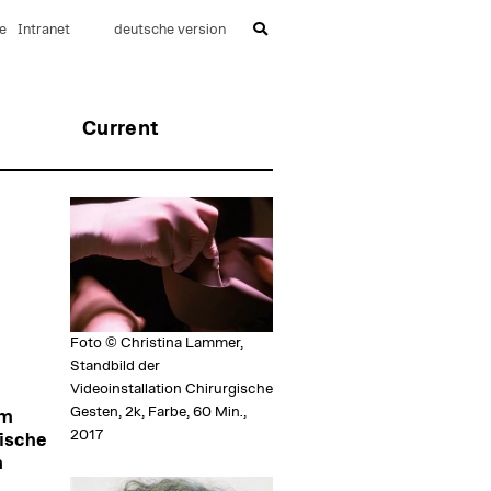
e
Intranet
deutsche version
Current
Foto © Christina Lammer,
Standbild der
Videoinstallation Chirurgische
Gesten, 2k, Farbe, 60 Min.,
im
2017
fische
m