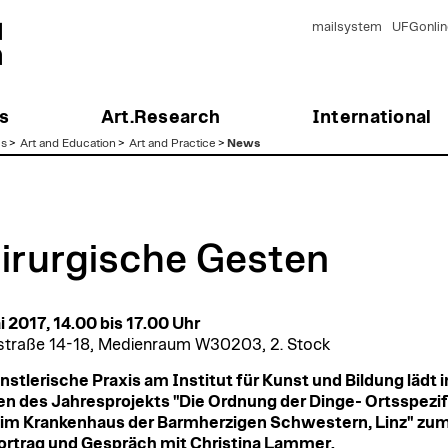
mailsystem
UFGonlin
s
Art.Research
International
es
>
Art and Education
>
Art and Practice
>
News
irurgische Gesten
i 2017, 14.00 bis 17.00 Uhr​
straße 14-18, Medienraum W30203, 2. Stock
nstlerische Praxis am Institut für Kunst und Bildung lädt​ 
 des Jahresprojekts "Die Ordnung der Dinge- Ortsspezi
 im Krankenhaus der Barmherzigen Schwestern, Linz" zu
rtrag und Gespräch mit​ Christina Lammer.