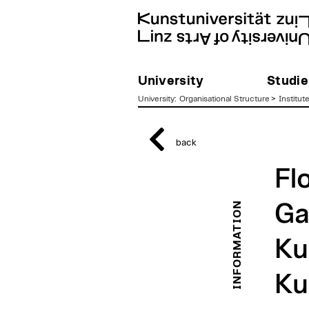
University
Studie
University
:
Organisational Structure
>
Institut
zum
Inhalt
back
Fl
INFORMATION
Ga
Ku
Ku