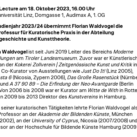
Lecture am 18. Oktober 2023, 16.00 Uhr
niversität Linz, Domgasse 1, Audimax A, 1. OG
udienjahr 2023
/2
4
ü
bernimmt Florian Waldvogel die
ofessur f
ü
r Kuratorische Praxis in der Abteilung
geschichte und Kunsttheorie.
n Waldvogel
ist seit Juni 2019 Leiter des Bereichs
Moderne
ungen
am
Tiroler Landesmuseum
. Zuvor war er Künstlerisc
 an der
Kokerei Zollverein | Zeitgen
ö
ssische Kunst und Kritik
in
 Co-Kurator von Ausstellungen wie
Just Do It!
(Linz 2005),
sta 6
(Nicosia, Zypern 2006),
Das Groß
e Rasenst
ück
(Nürnb
 und
A 37 90 89 –
Die Erfindung der Neo-Avantgarde
(Berlin
 Von 2006 bis 2008 war er Kurator am
Witte de With
in Rott
n 2009 bis 2013 Direktor des
Kunstvereins
in Hamburg.
seiner kuratorischen Tätigkeiten lehrte Florian Waldvogel al
rofessor an der
Akademie der Bildenden K
ü
nste
, München
2002), an der
University of Cyprus
, Nicosia (2007/2008) und
sor an der Hochschule für Bildende Künste Hamburg (2009