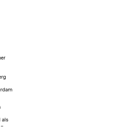
her
erg
erdam
s
 als
 –