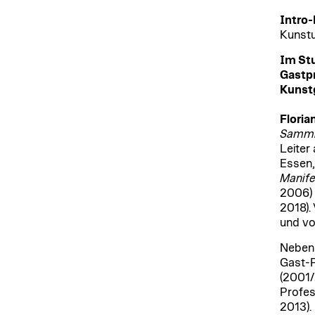
Intro-
Kunstu
Im St
Gastpr
Kunst
Floria
Samml
Leiter
Essen,
Manife
2006)
2018).
und vo
Neben 
Gast-P
(2001/
Profes
2013).