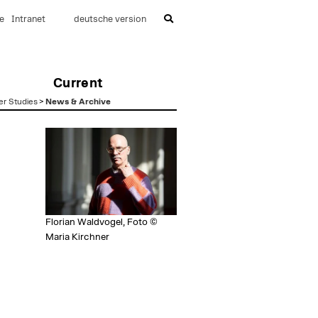
e
Intranet
deutsche version
Current
er Studies
>
News & Archive
Florian Waldvogel, Foto ©
Maria Kirchner