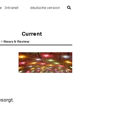
e
Intranet
deutsche version
Current
s
>
News & Review
esorgt.