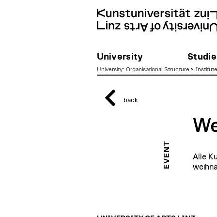
University
Studie
University
:
Organisational Structure
>
Institut
zum
Inhalt
back
We
EVENT
Alle K
weihna