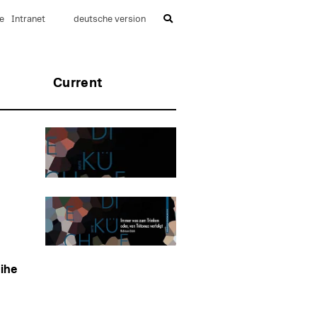
e
Intranet
deutsche version
Current
ihe