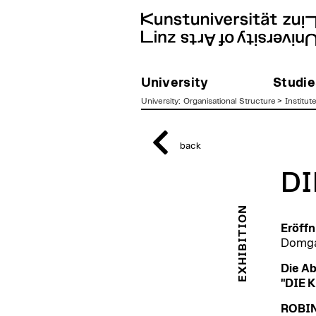
University
Studie
University
:
Organisational Structure
>
Institut
zum
Inhalt
back
DI
EXHIBITION
Eröffn
Domgas
Die Ab
"DIE K
ROBI