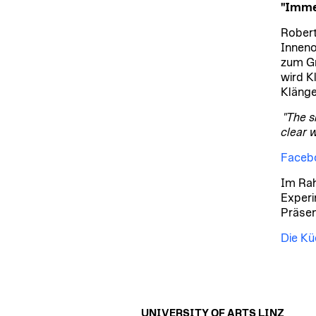
"Immer
Robert
Inneno
zum Gr
wird K
Klänge
"The s
clear w
Faceb
Im Rah
Experi
Präsen
Die Kü
UNIVERSITY OF ARTS LINZ