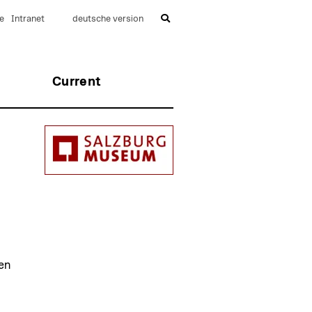
e
Intranet
deutsche version
Current
en