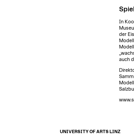
Spie
In Koo
Museum
der Ei
Modell
Modell
„wachs
auch d
Direkt
Sammlu
Modell
Salzbu
www.s
UNIVERSITY OF ARTS LINZ