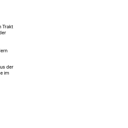
 Trakt
der
dern
us der
e im