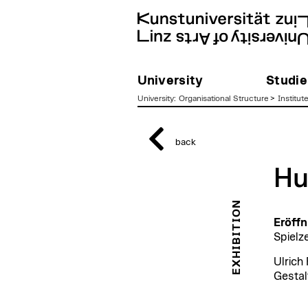
University
Studie
University
:
Organisational Structure
>
Institut
zum
Inhalt
back
Hu
EXHIBITION
Eröffn
Spielz
Ulrich
Gestal