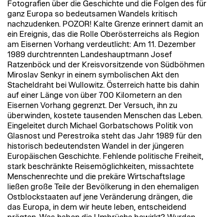
Fotografien über die Geschichte und die Folgen des für
ganz Europa so bedeutsamen Wandels kritisch
nachzudenken. POZOR! Kalte Grenze erinnert damit an
ein Ereignis, das die Rolle Oberösterreichs als Region
am Eisernen Vorhang verdeutlicht: Am 11. Dezember
1989 durchtrennten Landeshauptmann Josef
Ratzenböck und der Kreisvorsitzende von Südböhmen
Miroslav Senkyr in einem symbolischen Akt den
Stacheldraht bei Wullowitz. Österreich hatte bis dahin
auf einer Länge von über 700 Kilometern an den
Eisernen Vorhang gegrenzt. Der Versuch, ihn zu
überwinden, kostete tausenden Menschen das Leben.
Eingeleitet durch Michael Gorbatschows Politik von
Glasnost und Perestroika steht das Jahr 1989 für den
historisch bedeutendsten Wandel in der jüngeren
Europäischen Geschichte. Fehlende politische Freiheit,
stark beschränkte Reisemöglichkeiten, missachtete
Menschenrechte und die prekäre Wirtschaftslage
ließen große Teile der Bevölkerung in den ehemaligen
Ostblockstaaten auf jene Veränderung drängen, die
das Europa, in dem wir heute leben, entscheidend