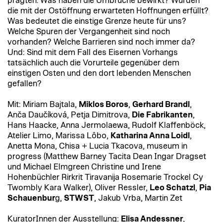
prägten. Was haben die Umbrüche bewirkt? Wurden
die mit der Ostöffnung erwarteten Hoffnungen erfüllt?
Was bedeutet die einstige Grenze heute für uns?
Welche Spuren der Vergangenheit sind noch
vorhanden? Welche Barrieren sind noch immer da?
Und: Sind mit dem Fall des Eisernen Vorhangs
tatsächlich auch die Vorurteile gegenüber dem
einstigen Osten und den dort lebenden Menschen
gefallen?
Mit: Miriam Bajtala,
Miklos Boros
,
Gerhard Brandl
,
Anča Daučíková, Petja Dimitrova,
Die Fabrikanten
,
Hans Haacke, Anna Jermolaewa, Rudolf Klaffenböck,
Atelier Limo, Marissa Lôbo,
Katharina Anna Loidl
,
Anetta Mona, Chisa + Lucia Tkacova, museum in
progress (Matthew Barney Tacita Dean Ingar Dragset
und Michael Elmgreen Christine und Irene
Hohenbüchler Rirkrit Tiravanija Rosemarie Trockel Cy
Twombly Kara Walker), Oliver Ressler,
Leo Schatzl
,
Pia
Schauenbur
g,
STWST
, Jakub Vrba, Martin Zet
KuratorInnen der Ausstellung:
Elisa Andessner
,