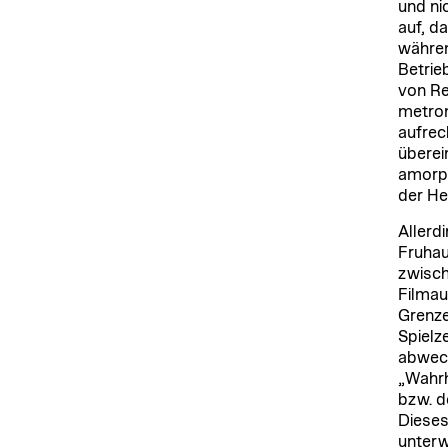
und ni
auf, d
währen
Betrie
von Re
metro
aufrec
überei
amorph
der He
Allerd
Fruhau
zwisch
Filmau
Grenze
Spielz
abwech
„Wahrh
bzw. d
Dieses
unterw