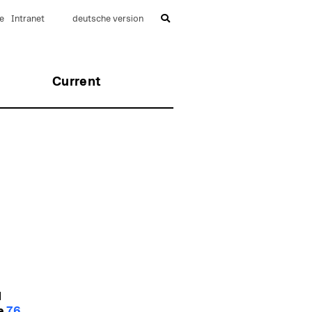
e
Intranet
deutsche version
Current
d
ie
76.