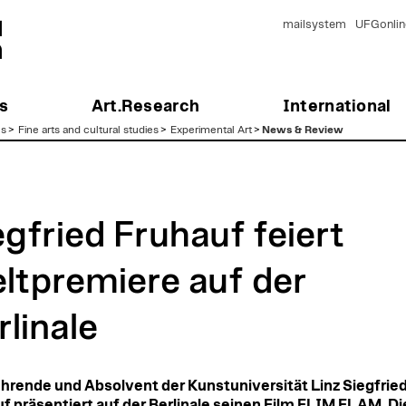
mailsystem
UFGonlin
s
Art.Research
International
es
>
Fine arts and cultural studies
>
Experimental Art
>
News & Review
egfried Fruhauf feiert
ltpremiere auf der
rlinale
hrende und Absolvent der Kunstuniversität Linz Siegfrie
f präsentiert auf der Berlinale seinen Film FLIM FLAM. D