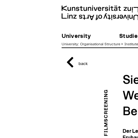
University
Studie
University
:
Organisational Structure
>
Institut
zum
Inhalt
back
Si
FILMSCREENING
We
Be
Der Le
Fruhau