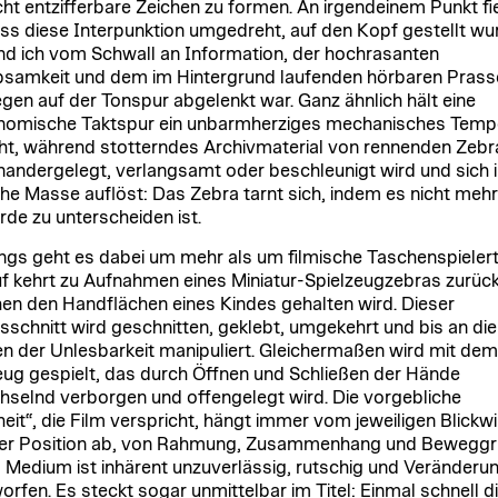
cht entzifferbare Zeichen zu formen. An irgendeinem Punkt fie
ass diese Interpunktion umgedreht, auf den Kopf gestellt wu
d ich vom Schwall an Information, der hochrasanten
bsamkeit und dem im Hintergrund laufenden hörbaren Prass
gen auf der Tonspur abgelenkt war. Ganz ähnlich hält eine
nomische Taktspur ein unbarmherziges mechanisches Tem
ht, während stotterndes Archivmaterial von rennenden Zebr
nandergelegt, verlangsamt oder beschleunigt wird und sich i
e Masse auflöst: Das Zebra tarnt sich, indem es nicht meh
rde zu unterscheiden ist.
ings geht es dabei um mehr als um filmische Taschenspielert
f kehrt zu Aufnahmen eines Miniatur-Spielzeugzebras zurück
en den Handflächen eines Kindes gehalten wird. Dieser
sschnitt wird geschnitten, geklebt, umgekehrt und bis an die
n der Unlesbarkeit manipuliert. Gleichermaßen wird mit dem
eug gespielt, das durch Öffnen und Schließen der Hände
selnd verborgen und offengelegt wird. Die vorgebliche
eit“, die Film verspricht, hängt immer vom jeweiligen Blickwi
er Position ab, von Rahmung, Zusammenhang und Beweggr
 Medium ist inhärent unzuverlässig, rutschig und Veränderu
orfen. Es steckt sogar unmittelbar im Titel: Einmal schnell d