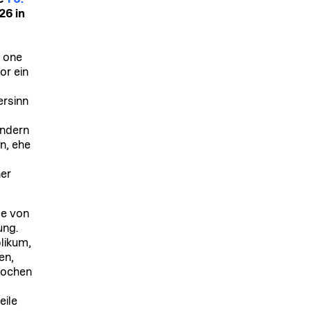
26 in
r one
or ein
ersinn
ändern
n, ehe
ner
se von
ung.
likum,
en,
brochen
eile