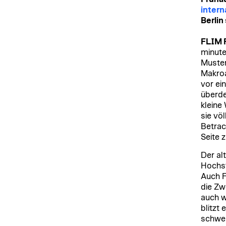
intern
Berlin 
FLIM
minute!
Muster
Makroa
vor ei
überde
kleine
sie vö
Betrac
Seite 
Der al
Hochst
Auch F
die Zwe
auch w
blitzt
schwen