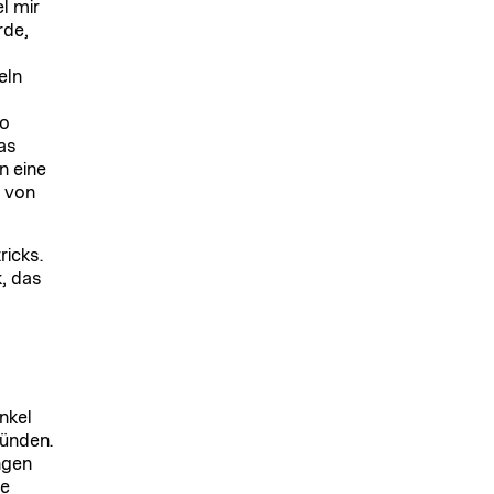
l mir
rde,
eln
po
as
n eine
r von
ricks.
, das
nkel
ünden.
ngen
ie