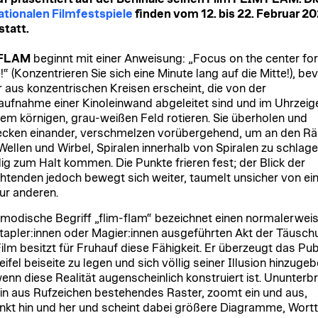
ationalen Filmfestspiele
finden vom 12. bis 22. Februar 20
statt.
 FLAM
beginnt mit einer Anweisung: „Focus on the center fo
“ (Konzentrieren Sie sich eine Minute lang auf die Mitte!), bev
 aus konzentrischen Kreisen erscheint, die von der
ufnahme einer Kinoleinwand abgeleitet sind und im Uhrzeig
nem körnigen, grau-weißen Feld rotieren. Sie überholen und
cken einander, verschmelzen vorübergehend, um an den R
 Wellen und Wirbel, Spiralen innerhalb von Spiralen zu schlage
llig zum Halt kommen. Die Punkte frieren fest; der Blick der
htenden jedoch bewegt sich weiter, taumelt unsicher von ei
zur anderen.
tmodische Begriff „flim-flam“ bezeichnet einen normalerwei
apler:innen oder Magier:innen ausgeführten Akt der Täusch
ilm besitzt für Fruhauf diese Fähigkeit. Er überzeugt das Pub
ifel beiseite zu legen und sich völlig seiner Illusion hinzugeb
enn diese Realität augenscheinlich konstruiert ist. Ununter
 ein aus Rufzeichen bestehendes Raster, zoomt ein und aus,
kt hin und her und scheint dabei größere Diagramme, Wortt