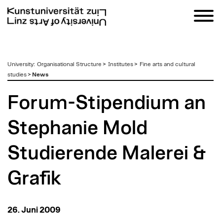
zum
University
:
Organisational Structure
>
Institutes
>
Fine arts and cultural
Inhalt
studies
>
News
Forum-Stipendium an
Stephanie Mold
Studierende Malerei &
Grafik
26. Juni 2009