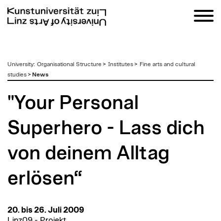
zum
University
:
Organisational Structure
>
Institutes
>
Fine arts and cultural
Inhalt
studies
>
News
"Your Personal
Superhero - Lass dich
von deinem Alltag
erlösen“
20. bis 26. Juli 2009
Linz09 - Projekt