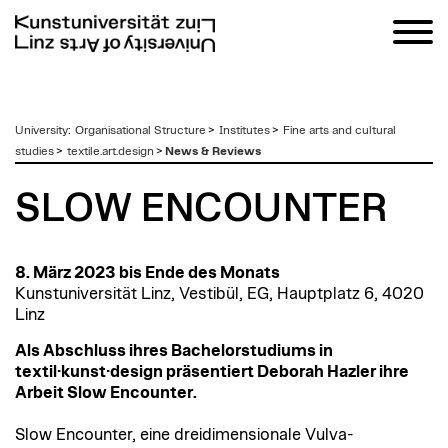
zum
University
:
Organisational Structure
>
Institutes
>
Fine arts and cultural
Inhalt
studies
>
textile.art.design
>
News & Reviews
SLOW ENCOUNTER
8. März 2023 bis Ende des Monats
Kunstuniversität Linz, Vestibül, EG, Hauptplatz 6, 4020
Linz
Als Abschluss ihres Bachelorstudiums in
textil·kunst·design präsentiert Deborah Hazler ihre
Arbeit Slow Encounter.
Slow Encounter, eine dreidimensionale Vulva-