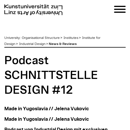
zum
University
:
Organisational Structure
>
Institutes
>
Institute for
Inhalt
Design
>
Industrial Design
>
News & Reviews
Podcast
SCHNITTSTELLE
DESIGN #12
Made in Yugoslavia // Jelena Vukovic
Made in Yugoslavia // Jelena Vukovic
Podcast von Industrial Design mit exclusiven