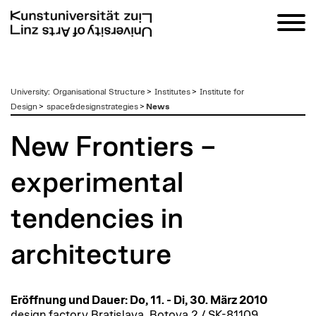
zum
University
:
Organisational Structure
>
Institutes
>
Institute for
Inhalt
Design
>
space&designstrategies
>
News
New Frontiers –
experimental
tendencies in
architecture
Eröffnung und Dauer: Do, 11. - Di, 30. März 2010
design factory Bratislava, Botova 2 / SK-81109