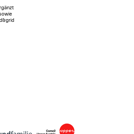
rgänzt
 sowie
od&grid