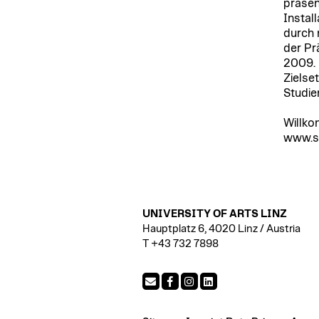
präsen
Instal
durch 
der Pr
2009.
Zielse
Studie
Willko
www.st
UNIVERSITY OF ARTS LINZ
Hauptplatz 6, 4020 Linz / Austria
T +43 732 7898