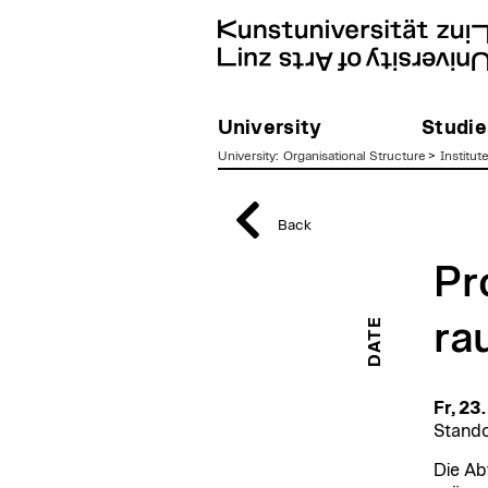
University
Studie
University
:
Organisational Structure
>
Institut
zum
Inhalt
Back
Pr
DATE
ra
Fr, 23
Stando
Die Ab