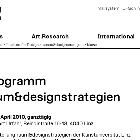
mailsystem
UFGonlin
s
Art.Research
International
es
>
Institute for Design
>
space&designstrategies
>
News
ogramm
um&designstrategien
. April 2010, ganztägig
rt Urfahr, Reindlstraße 16-18, 4040 Linz
teilung raum&designstrategien der Kunstuniversität Linz