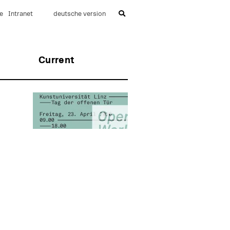
e
Intranet
deutsche version
Current