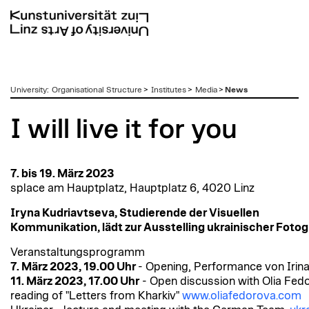
zum
University
:
Organisational Structure
>
Institutes
>
Media
>
News
Inhalt
I will live it for you
7. bis 19. März 2023
splace am Hauptplatz, Hauptplatz 6, 4020 Linz
Iryna Kudriavtseva, Studierende der Visuellen
Kommunikation, lädt zur Ausstelling ukrainischer Fotogr
Veranstaltungsprogramm
7. März 2023, 19.00 Uhr
- Opening, Performance von Irina
11. März 2023, 17.00 Uhr
- Open discussion with Olia Fed
reading of "Letters from Kharkiv"
www.oliafedorova.com