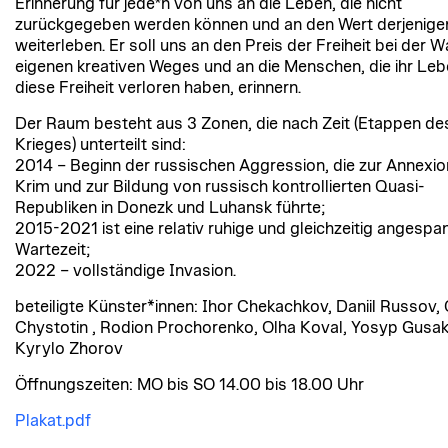
Erinnerung für jede*n von uns an die Leben, die nicht
zurückgegeben werden können und an den Wert derjenigen
weiterleben. Er soll uns an den Preis der Freiheit bei der 
eigenen kreativen Weges und an die Menschen, die ihr Lebe
diese Freiheit verloren haben, erinnern.
Der Raum besteht aus 3 Zonen, die nach Zeit (Etappen de
Krieges) unterteilt sind:
2014 – Beginn der russischen Aggression, die zur Annexio
Krim und zur Bildung von russisch kontrollierten Quasi-
Republiken in Donezk und Luhansk führte;
2015-2021 ist eine relativ ruhige und gleichzeitig angespa
Wartezeit;
2022 – vollständige Invasion.
beteiligte Künster*innen: Ihor Chekachkov, Daniil Russov, O
Chystotin , Rodion Prochorenko, Olha Koval, Yosyp Gusak
Kyrylo Zhorov
Öffnungszeiten: MO bis SO 14.00 bis 18.00 Uhr
Plakat.pdf