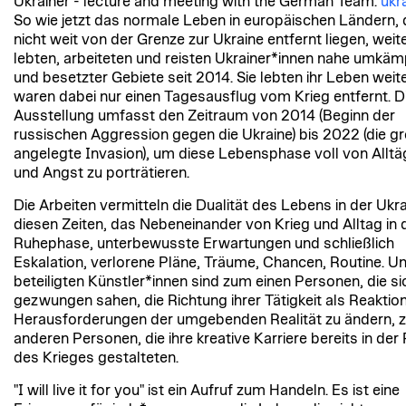
Ukrainer - lecture and meeting with the German Team.
ukr
So wie jetzt das normale Leben in europäischen Ländern, 
nicht weit von der Grenze zur Ukraine entfernt liegen, weit
lebten, arbeiteten und reisten Ukrainer*innen nahe umkäm
und besetzter Gebiete seit 2014. Sie lebten ihr Leben weit
waren dabei nur einen Tagesausflug vom Krieg entfernt. D
Ausstellung umfasst den Zeitraum von 2014 (Beginn der
russischen Aggression gegen die Ukraine) bis 2022 (die g
angelegte Invasion), um diese Lebensphase voll von Alltäg
und Angst zu porträtieren.
Die Arbeiten vermitteln die Dualität des Lebens in der Ukra
diesen Zeiten, das Nebeneinander von Krieg und Alltag in 
Ruhephase, unterbewusste Erwartungen und schließlich
Eskalation, verlorene Pläne, Träume, Chancen, Routine. U
beteiligten Künstler*innen sind zum einen Personen, die si
gezwungen sahen, die Richtung ihrer Tätigkeit als Reaktion
Herausforderungen der umgebenden Realität zu ändern, 
anderen Personen, die ihre kreative Karriere bereits in der 
des Krieges gestalteten.
"I will live it for you" ist ein Aufruf zum Handeln. Es ist eine