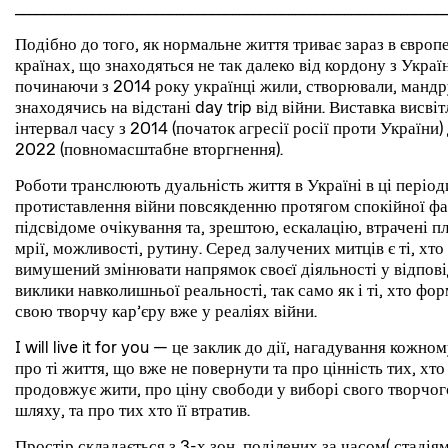
_____________________________________________________________
Подібно до того, як нормальне життя триває зараз в європ
країнах, що знаходяться не так далеко від кордону з Украї
починаючи з 2014 року українці жили, створювали, мандр
знаходячись на відстані day trip від війни. Виставка висві
інтервал часу з 2014 (початок агресії росії проти України)
2022 (повномасштабне вторгнення).
Роботи транслюють дуальність життя в Україні в ці період
протиставлення війни повсякденню протягом спокійної фа
підсвідоме очікування та, зрештою, ескалацію, втрачені п
мрії, можливості, рутину. Серед залучених митців є ті, хто
вимушений змінювати напрямок своєї діяльності у відпові
виклики навколишньої реальності, так само як і ті, хто фо
свою творчу кар’єру вже у реаліях війни.
I will live it for you — це заклик до дії, нагадування кожном
про ті життя, що вже не повернути та про цінність тих, хто
продовжує жити, про ціну свободи у виборі свого творчог
шляху, та про тих хто її втратив.
Простір складається з 3-х зон, поділених за часом( стадія