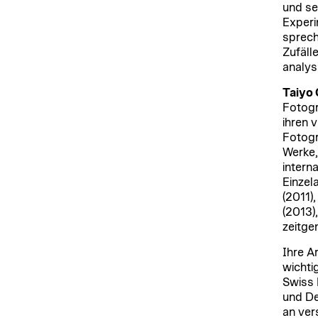
und se
Experi
sprech
Zufäll
analysi
Taiyo 
Fotogr
ihren 
Fotogr
Werke,
intern
Einzel
(2011)
(2013)
zeitge
Ihre A
wichti
Swiss 
und De
an ver