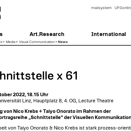
mailsystem
UFGonlin
s
Art.Research
International
es
>
Media
>
Visual Communication
>
News
hnittstelle x 61
tober 2022, 18.15 Uhr
niversität Linz, Hauptplatz 8, 4. OG, Lecture Theatre
g von Nico Krebs + Taiyo Onorato im Rahmen der
rtragsreihe „Schnittstelle“ der Visuellen Kommunikation
beit von Taiyo Onorato & Nico Krebs ist stark prozess-orienti