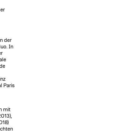
er
n der
uo. In
er
ale
rde
inz
l Paris
n mit
013),
018)
ichten