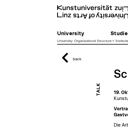
University
Studie
University
:
Organisational Structure
>
Institut
zum
Inhalt
back
Sc
TALK
19. Ok
Kunstu
Vortra
Gastvo
Die Ar