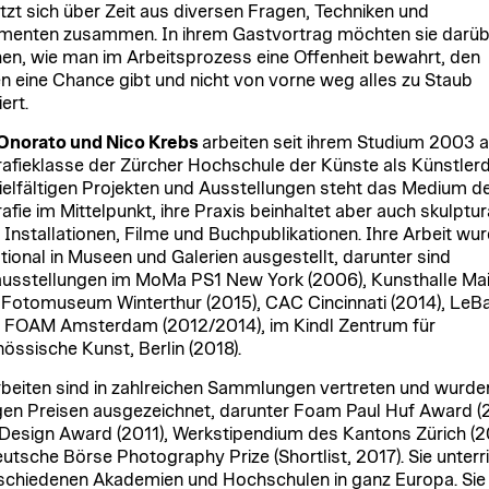
tzt sich über Zeit aus diversen Fragen, Techniken und
menten zusammen. In ihrem Gastvortrag möchten sie darüb
en, wie man im Arbeitsprozess eine Offenheit bewahrt, den
en eine Chance gibt und nicht von vorne weg alles zu Staub
ert.
Onorato und Nico Krebs
arbeiten seit ihrem Studium 2003 a
afieklasse der Zürcher Hochschule der Künste als Künstlerd
vielfältigen Projekten und Ausstellungen steht das Medium d
afie im Mittelpunkt, ihre Praxis beinhaltet aber auch skulptur
 Installationen, Filme und Buchpublikationen. Ihre Arbeit wu
ational in Museen und Galerien ausgestellt, darunter sind
ausstellungen im MoMa PS1 New York (2006), Kunsthalle Ma
, Fotomuseum Winterthur (2015), CAC Cincinnati (2014), LeBa
, FOAM Amsterdam (2012/2014), im Kindl Zentrum für
nössische Kunst, Berlin (2018).
rbeiten sind in zahlreichen Sammlungen vertreten und wurde
gen Preisen ausgezeichnet, darunter Foam Paul Huf Award (2
Design Award (2011), Werkstipendium des Kantons Zürich (2
utsche Börse Photography Prize (Shortlist, 2017). Sie unterr
schiedenen Akademien und Hochschulen in ganz Europa. Sie