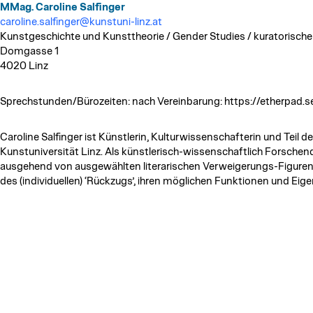
MMag. Caroline Salfinger
caroline.salfinger@kunstuni-linz.at
Kunstgeschichte und Kunsttheorie / Gender Studies / kuratorische
Domgasse 1
4020 Linz
Sprechstunden/Bürozeiten: nach Vereinbarung: https://etherpad.s
Caroline Salfinger ist Künstlerin, Kulturwissenschafterin und Teil 
Kunstuniversität Linz. Als künstlerisch-wissenschaftlich Forschende
ausgehend von ausgewählten literarischen Verweigerungs-Figure
des (individuellen) ‘Rückzugs’, ihren möglichen Funktionen und Eig