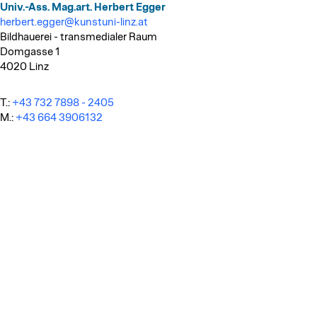
Univ.-Ass. Mag.art. Herbert Egger
herbert.egger@kunstuni-linz.at
Bildhauerei - transmedialer Raum
Domgasse 1
4020 Linz
T.:
+43 732 7898 - 2405
M.:
+43 664 3906132