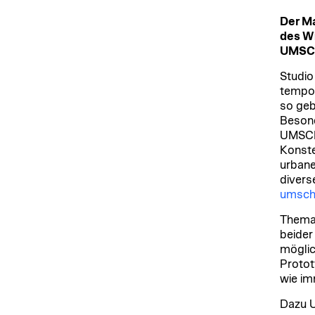
Der Ma
des W
UMSCH
Studio
tempor
so geb
Besond
UMSCHI
Konste
urbane
divers
umsch
Thema 
beider
möglic
Protot
wie im
Dazu 