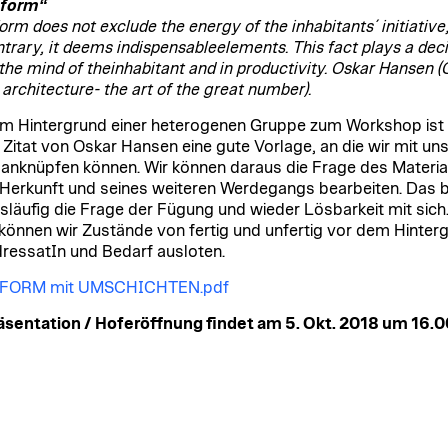
 form“
orm does not exclude the energy of the inhabitants´ initiative
ntrary, it deems indispensableelements. This fact plays a dec
n the mind of theinhabitant and in productivity. Oskar Hansen 
 architecture- the art of the great number).
m Hintergrund einer heterogenen Gruppe zum Workshop ist
 Zitat von Oskar Hansen eine gute Vorlage, an die wir mit un
 anknüpfen können. Wir können daraus die Frage des Materia
 Herkunft und seines weiteren Werdegangs bearbeiten. Das b
läufig die Frage der Fügung und wieder Lösbarkeit mit sich
können wir Zustände von fertig und unfertig vor dem Hinter
ressatIn und Bedarf ausloten.
FORM mit UMSCHICHTEN.pdf
äsentation / Hoferöffnung findet am 5. Okt. 2018 um 16.0