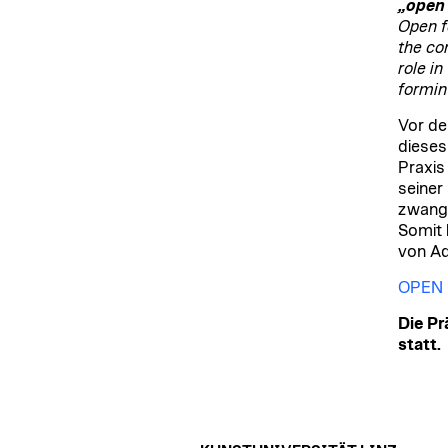
„open
Open f
the co
role i
formin
Vor de
dieses
Praxis
seiner
zwangs
Somit 
von Ad
OPEN 
Die Pr
statt.