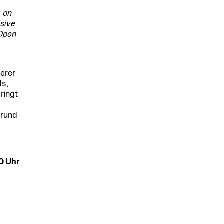
; on
isive
(Open
serer
ls,
ringt
.
grund
0 Uhr