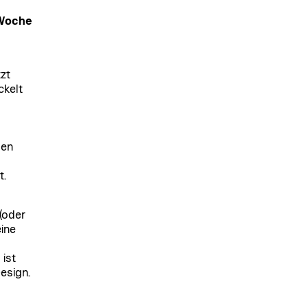
 Woche
zt
ckelt
gen
t.
(oder
ine
ist
esign.