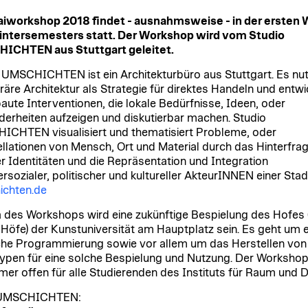
iworkshop 2018 findet - ausnahmsweise - in der ersten
intersemesters statt. Der Workshop wird vom Studio
ICHTEN aus Stuttgart geleitet.
 UMSCHICHTEN ist ein Architekturbüro aus Stuttgart. Es nut
äre Architektur als Strategie für direktes Handeln und entwi
aute Interventionen, die lokale Bedürfnisse, Ideen, oder
erheiten aufzeigen und diskutierbar machen. Studio
CHTEN visualisiert und thematisiert Probleme, oder
llationen von Mensch, Ort und Material durch das Hinterfra
r Identitäten und die Repräsentation und Integration
ersozialer, politischer und kultureller AkteurINNEN einer Stad
ichten.de
des Workshops wird eine zukünftige Bespielung des Hofes 
 Höfe) der Kunstuniversität am Hauptplatz sein. Es geht um e
he Programmierung sowie vor allem um das Herstellen von
ypen für eine solche Bespielung und Nutzung. Der Workshop 
mer offen für alle Studierenden des Instituts für Raum und D
UMSCHICHTEN: