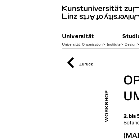
Universität
Stud
Universität
:
Organisation
>
Institute
>
Design
zum
Inhalt
Zurück
OP
WORKSHOP
U
2. bis
Sofahö
(MA