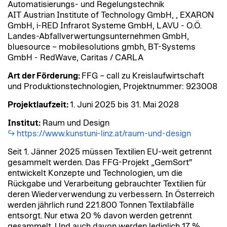
Automatisierungs- und Regelungstechnik
AIT Austrian Institute of Technology GmbH, ​, EXARON
GmbH​, i-RED Infrarot Systeme GmbH​, LAVU​ - O.Ö.
Landes-Abfallverwertungsunternehmen GmbH,
bluesource – mobilesolutions gmbh, BT-Systems
GmbH - RedWave, Caritas / CARLA
Art der Förderung:
FFG – call zu Kreislaufwirtschaft
und Produktionstechnologien, Projektnummer: 923008
Projektlaufzeit:
1. Juni 2025 bis 31. Mai 2028
Institut:
Raum und Design
https://www.kunstuni-linz.at/raum-und-design
Seit 1. Jänner 2025 müssen Textilien EU-weit getrennt
gesammelt werden. Das FFG-Projekt „GemSort“
entwickelt Konzepte und Technologien, um die
Rückgabe und Verarbeitung gebrauchter Textilien für
deren Wiederverwendung zu verbessern. In Österreich
werden jährlich rund 221.800 Tonnen Textilabfälle
entsorgt. Nur etwa 20 % davon werden getrennt
gesammelt. Und auch davon werden lediglich 17 %