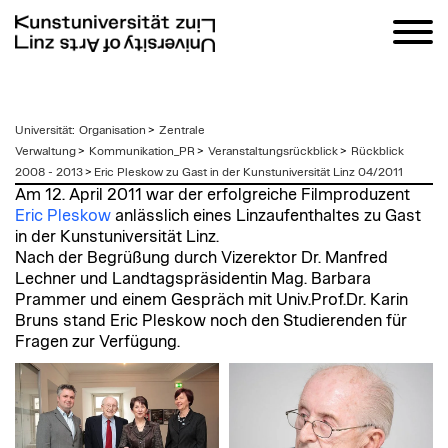
zum
Universität
:
Organisation
>
Zentrale
Inhalt
Verwaltung
>
Kommunikation_PR
>
Veranstaltungsrückblick
>
Rückblick
2008 - 2013
>
Eric Pleskow zu Gast in der Kunstuniversität Linz 04/2011
Am 12. April 2011 war der erfolgreiche Filmproduzent
Eric Pleskow
anlässlich eines Linzaufenthaltes zu Gast
in der Kunstuniversität Linz.
Nach der Begrüßung durch Vizerektor Dr. Manfred
Lechner und Landtagspräsidentin Mag. Barbara
Prammer und einem Gespräch mit Univ.Prof.Dr. Karin
Bruns stand Eric Pleskow noch den Studierenden für
Fragen zur Verfügung.