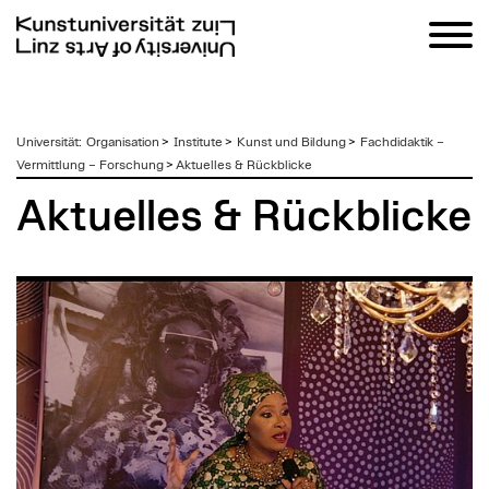
zum
Universität
:
Organisation
>
Institute
>
Kunst und Bildung
>
Fachdidaktik –
Inhalt
Vermittlung – Forschung
>
Aktuelles & Rückblicke
Aktuelles & Rückblicke