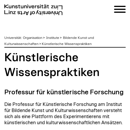
zum
Universität
:
Organisation
>
Institute
>
Bildende Kunst und
Inhalt
Kulturwissenschaften
>
Künstlerische Wissenspraktiken
Künstlerische
Wissenspraktiken
Professur für künstlerische Forschung
Die Professur für Künstlerische Forschung am Institut
für Bildende Kunst und Kulturwissenschaften versteht
sich als eine Plattform des Experimentierens mit
künstlerischen und kulturwissenschaftlichen Ansätzen.