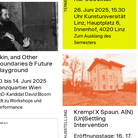
TERMIN
26. Juni 2025, 15.30
Uhr
Kunstuniversität
Linz, Hauptplatz 6,
Innenhof, 4020 Linz
Zum Ausklang des
Semesters
kin, and Other
oundaries & Future
layground
0. bis 14. Juni 2025
anzquartier Wien
hD-Kandidat David Bloom
ädt zu Workshops und
erformance.
Krempl X Spaun. A(N)
AUSSTELLUNG
(Un)Settling
Intervention
Eröffnungstage: 16., 17.