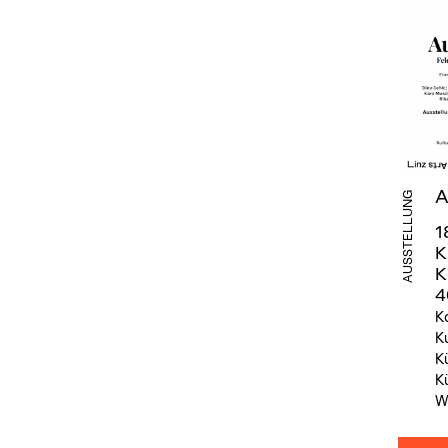
A
AUSSTELLUNG
1
K
K
4
K
K
Ku
Ku
W