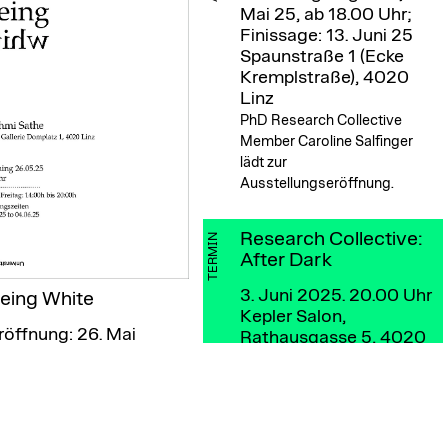
Mai 25, ab 18.00 Uhr;
Finissage: 13. Juni 25
Spaunstraße 1 (Ecke
Kremplstraße), 4020
Linz
PhD Research Collective
Member Caroline Salfinger
lädt zur
Ausstellungseröffnung.
Research Collective:
TERMIN
After Dark
3. Juni 2025. 20.00 Uhr
eing White
Kepler Salon,
röffnung: 26. Mai
Rathausgasse 5, 4020
025, 18.00 Uhr;
Linz
usstellung bis 4. Juni
Taking place on the night
025
before the colloquium.
hD Kandidatin Rashmi
the lädt zur Ausstellung in