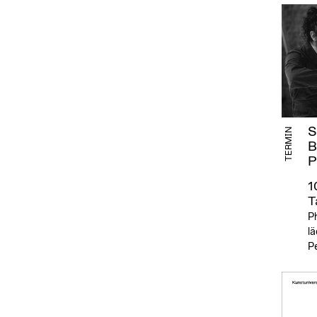
S
TERMIN
B
P
1
T
P
l
P