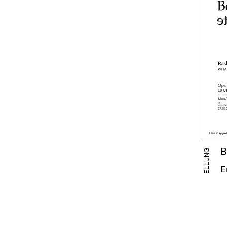
B
AUSSTELLUNG
E
2
A
2
P
Sa