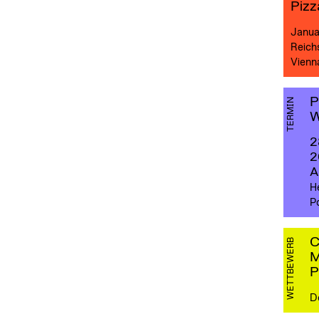
Pizz
Janua
Reichs
Vienn
P
TERMIN
W
2
2
A
He
P
C
WETTBEWERB
M
P
D