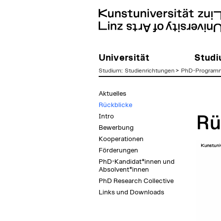
Universität
Stud
Studium
:
Studienrichtungen
>
PhD-Program
zum
Aktuelles
Inhalt
Rückblicke
Intro
Rü
Bewerbung
Kooperationen
Förderungen
PhD-Kandidat*innen und
Absolvent*innen
PhD Research Collective
Links und Downloads