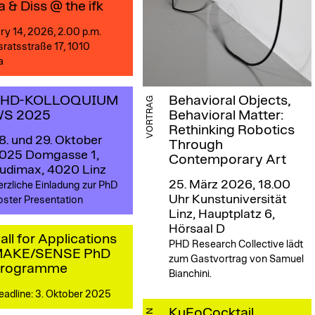
a & Diss @ the ifk
ry 14, 2026, 2.00 p.m.
ratsstraße 17, 1010
a
Behavioral Objects,
HD-KOLLOQUIUM
VORTRAG
Behavioral Matter:
S 2025
Rethinking Robotics
8. und 29. Oktober
Through
025
Domgasse 1,
Contemporary Art
udimax, 4020 Linz
25. März 2026, 18.00
rzliche Einladung zur PhD
Uhr
Kunstuniversität
oster Presentation
Linz, Hauptplatz 6,
Hörsaal D
all for Applications
PHD Research Collective lädt
AKE/SENSE PhD
zum Gastvortrag von Samuel
rogramme
Bianchini.
eadline: 3. Oktober 2025
KuFoCocktail