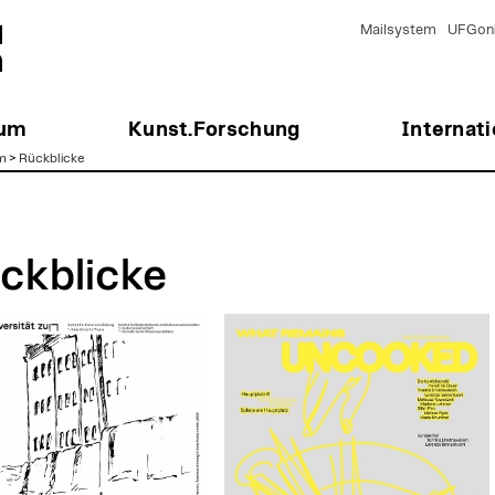
Mailsystem
UFGonl
ium
Kunst.Forschung
Internati
m
>
Rückblicke
ckblicke