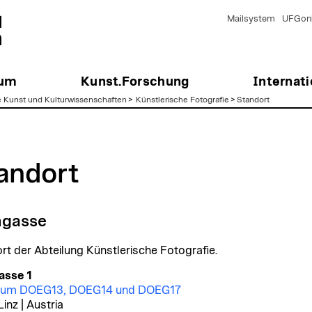
Mailsystem
UFGonl
ium
Kunst.Forschung
Internati
e Kunst und Kulturwissenschaften
>
Künstlerische Fotografie
>
Standort
andort
gasse
rt der Abteilung Künstlerische Fotografie.
sse 1
aum DOEG13, DOEG14 und DOEG17
inz | Austria