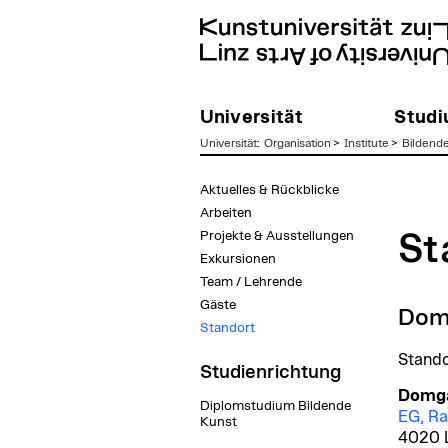
Universität
Stud
Universität
:
Organisation
>
Institute
>
Bildend
zum
Aktuelles & Rückblicke
Inhalt
Arbeiten
Projekte & Ausstellungen
St
Exkursionen
Team / Lehrende
Gäste
Dom
Standort
Stando
Studienrichtung
Domga
Diplomstudium Bildende
EG, R
Kunst
4020 L