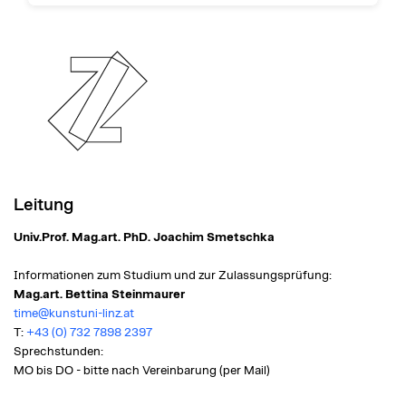
Überlegen Sie, welche Arbeiten Ihre Interessen am
Entwürfe anfügen.
Inspirationsquellen bieten zB. die Ausstellungen im
besten widerspiegeln.
Ars Electronica Center und sein Archiv an:
archive.aec.at/prix
Leitung
Univ.Prof. Mag.art. PhD. Joachim Smetschka
Informationen zum Studium und zur Zulassungsprüfung:
Mag.art. Bettina Steinmaurer
time@kunstuni-linz.at
T:
+43 (0) 732 7898 2397
Sprechstunden:
MO bis DO -
bitte nach Vereinbarung (per Mail)