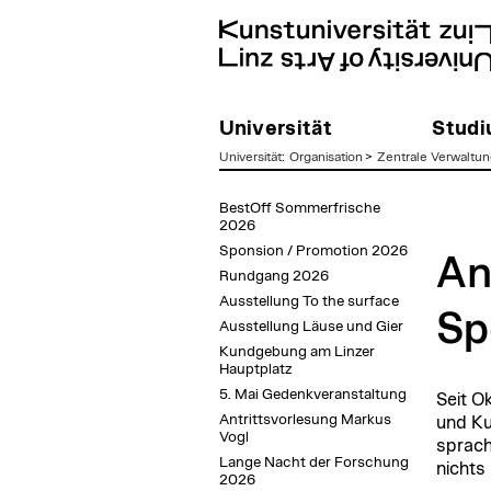
Universität
Stud
Universität
:
Organisation
>
Zentrale Verwaltun
zum
BestOff Sommerfrische
Inhalt
2026
Sponsion / Promotion 2026
An
Rundgang 2026
Ausstellung To the surface
Sp
Ausstellung Läuse und Gier
Kundgebung am Linzer
Hauptplatz
5. Mai Gedenkveranstaltung
Seit O
Antrittsvorlesung Markus
und Ku
Vogl
sprach
Lange Nacht der Forschung
nichts
2026