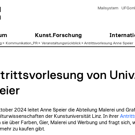
Mailsystem
UFGonl
ium
Kunst.Forschung
Internati
g
>
Kommunikation_PR
>
Veranstaltungsrückblick
>
Antrittsvorlesung Anne Speier
trittsvorlesung von Univ.
eier
ktober 2024 leitet Anne Speier die Abteilung Malerei und Graf
lturwissenschaften der Kunstuniversität Linz. In ihrer
Antrit
 sie über Farben, Gier, Malerei und Werbung und fragt sich, 
 mehr zu kaufen gibt.