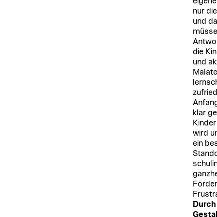
eigene
nur di
und da
müssen
Antwor
die Ki
und ak
Malate
lernsc
zufrie
Anfang
klar g
Kinder
wird u
ein be
Stando
schuli
ganzhei
Förder
Frustr
Durch 
Gestal