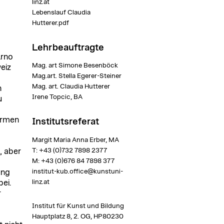
linz.at
Lebenslauf Claudia
Hutterer.pdf
Lehrbeauftragte
Arno
Mag. art Simone Besenböck
eiz
Mag.art. Stella Egerer-Steiner
Mag. art. Claudia Hutterer
n
Irene Topcic, BA
u
ormen
Institutsreferat
Margit Maria Anna Erber, MA
T: +43 (0)732 7898 2377
, aber
M: +43 (0)676 84 7898 377
institut-kub.office@kunstuni-
ung
linz.at
ei.
r
Institut für Kunst und Bildung
Hauptplatz 8, 2. OG, HP80230