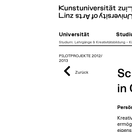
Universität
Stud
Studium
:
Lehrgänge & Kreativitätsbildung – 
zum
PILOTPROJEKTE 2012/
Inhalt
2013
Sc
Zurück
in
Persön
Kreati
ermögl
eigens