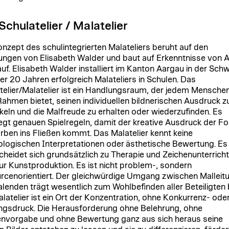
Schulatelier / Malatelier
nzept des schulintegrierten Malateliers beruht auf den
ungen von Elisabeth Walder und baut auf Erkenntnisse von 
auf. Elisabeth Walder installiert im Kanton Aargau in der Schw
ber 20 Jahren erfolgreich Malateliers in Schulen. Das
telier/Malatelier ist ein Handlungsraum, der jedem Mensche
Rahmen bietet, seinen individuellen bildnerischen Ausdruck z
keln und die Malfreude zu erhalten oder wiederzufinden. Es
iegt genauen Spielregeln, damit der kreative Ausdruck der F
rben ins Fließen kommt. Das Malatelier kennt keine
logischen Interpretationen oder ästhetische Bewertung. Es
cheidet sich grundsätzlich zu Therapie und Zeichenunterricht
ur Kunstproduktion. Es ist nicht problem-, sondern
rcenorientiert. Der gleichwürdige Umgang zwischen Malleit
lenden trägt wesentlich zum Wohlbefinden aller Beteiligten b
latelier ist ein Ort der Konzentration, ohne Konkurrenz- ode
ngsdruck. Die Herausforderung ohne Belehrung, ohne
vorgabe und ohne Bewertung ganz aus sich heraus seine