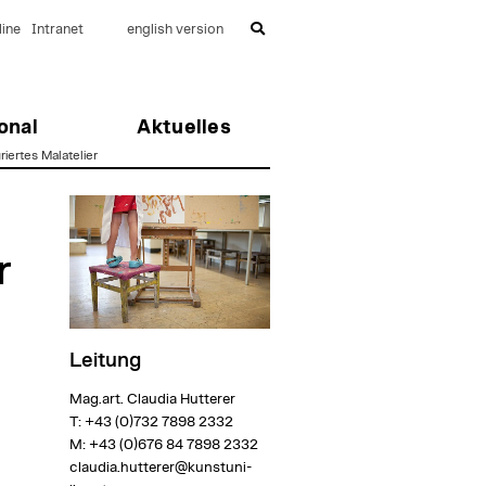
ine
Intranet
english version
onal
Aktuelles
iertes Malatelier
r
Leitung
Mag.art. Claudia Hutterer
T:
+43 (0)732 7898 2332
M:
+43 (0)676 84 7898 2332
claudia.hutterer@kunstuni-