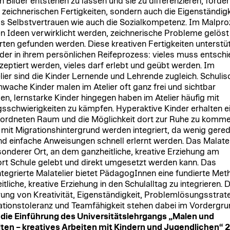
n Bilder entstehen zu lassen und sie zu differenzieren, förder
e zeichnerischen Fertigkeiten, sondern auch die Eigenständigk
s Selbstvertrauen wie auch die Sozialkompetenz. Im Malpr
 Ideen verwirklicht werden, zeichnerische Probleme gelöst
ten gefunden werden. Diese kreativen Fertigkeiten unterstü
nder in ihrem persönlichen Reifeprozess: vieles muss entsch
zeptiert werden, vieles darf erlebt und geübt werden. Im
lier sind die Kinder Lernende und Lehrende zugleich. Schulis
hwache Kinder malen im Atelier oft ganz frei und sichtbar
den, lernstarke Kinder hingegen haben im Atelier häufig mit
sschwierigkeiten zu kämpfen. Hyperaktive Kinder erhalten e
eordneten Raum und die Möglichkeit dort zur Ruhe zu komme
 mit Migrationshintergrund werden integriert, da wenig gere
nd einfache Anweisungen schnell erlernt werden. Das Malateli
sonderer Ort, an dem ganzheitliche, kreative Erziehung am
rt Schule gelebt und direkt umgesetzt werden kann. Das
ntegrierte Malatelier bietet PädagogInnen eine fundierte Met
tliche, kreative Erziehung in den Schulalltag zu integrieren. D
ung von Kreativität, Eigenständigkeit, Problemlösungsstrate
ationstoleranz und Teamfähigkeit stehen dabei im Vordergru
die Einführung des Universitätslehrgangs
„Malen und
ten – kreatives Arbeiten mit Kindern und Jugendlichen“ 