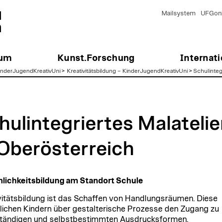
Mailsystem
UFGonl
ium
Kunst.Forschung
Internati
KinderJugendKreativUni
>
Kreativitätsbildung – KinderJugendKreativUni
>
Schulintegr
hulintegriertes Malatelie
 Oberösterreich
lichkeitsbildung am Standort Schule
vitätsbildung ist das Schaffen von Handlungsräumen. Diese
ichen Kindern über gestalterische Prozesse den Zugang zu
tändigen und selbstbestimmten Ausdrucksformen.