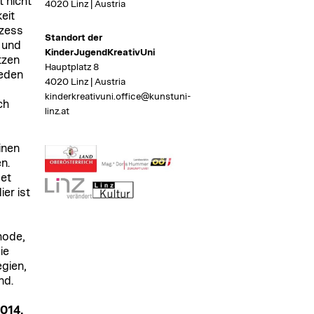
t nicht
4020 Linz | Austria
eit
ozess
Standort der
 und
KinderJugendKreativUni
tzen
Hauptplatz 8
ieden
4020 Linz | Austria
kinderkreativuni.office@kunstuni-
ch
linz.at
inen
n.
det
er ist
hode,
ie
gien,
nd.
2014,