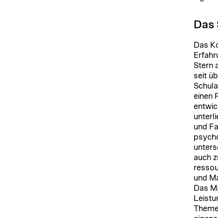
Das 
Das Ko
Erfahr
Stern 
seit ü
Schula
einen 
entwic
unterl
und Fa
psycho
unters
auch z
ressou
und Ma
Das Ma
Leistu
Themen