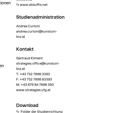
tionen
www.atisuffix.net
Studienadministration
Andrea Curtoni
andrea.curtoni@kunstuni-
linz.at
Kontakt
Gertraud Kliment
strategies.office@kunstuni-
en
linz.at
T:
+43 732 7898 3393
F: +43 732 7898 83393
M:
+43 676 84 7898 393
www.strategies.ufg.at
Download
Folder der Studienrichtung