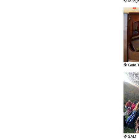
© Marga
© Gaia T
© SAD