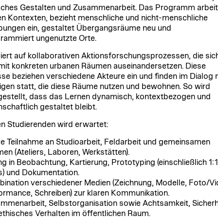
sches Gestalten und Zusammenarbeit. Das Programm arbeit
len Kontexten, bezieht menschliche und nicht-menschliche
ngen ein, gestaltet Übergangsräume neu und
rammiert ungenutzte Orte.
iert auf kollaborativen Aktionsforschungsprozessen, die sic
 mit konkreten urbanen Räumen auseinandersetzen. Diese
se beziehen verschiedene Akteure ein und finden im Dialog 
igen statt, die diese Räume nutzen und bewohnen. So wird
gestellt, dass das Lernen dynamisch, kontextbezogen und
schaftlich gestaltet bleibt.
n Studierenden wird erwartet:
ve Teilnahme an Studioarbeit, Feldarbeit und gemeinsamen
en (Ateliers, Laboren, Werkstätten).
g in Beobachtung, Kartierung, Prototyping (einschließlich 1:1
s) und Dokumentation.
ination verschiedener Medien (Zeichnung, Modelle, Foto/Vi
ormance, Schreiben) zur klaren Kommunikation.
mmenarbeit, Selbstorganisation sowie Achtsamkeit, Sicherh
ethisches Verhalten im öffentlichen Raum.