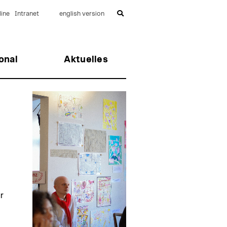
ine
Intranet
english version
onal
Aktuelles
r