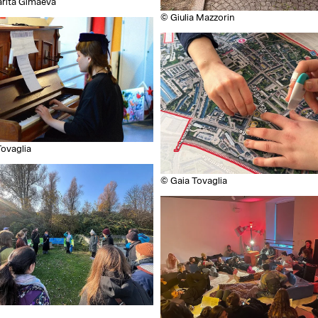
rita Gimaeva
© Giulia Mazzorin
ovaglia
© Gaia Tovaglia