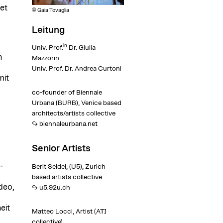
et
© Gaia Tovaglia
Leitung
in
Univ. Prof.
Dr. Giulia
h
Mazzorin
Univ. Prof. Dr. Andrea Curtoni
mit
co-founder of Biennale
Urbana (BURB), Venice based
architects/artists collective
biennaleurbana.net
Senior Artists
-
Berit Seidel, (U5), Zurich
based artists collective
deo,
u5.92u.ch
eit
Matteo Locci, Artist (ATI
collective)