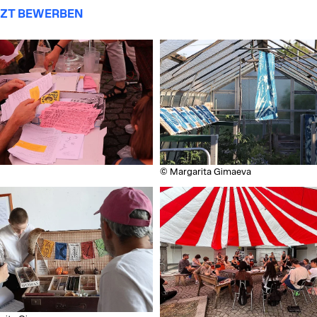
TZT BEWERBEN
© Margarita Gimaeva