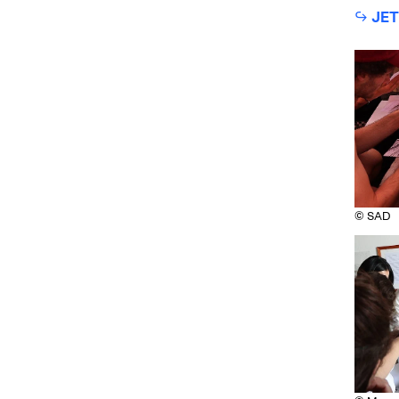
↪
JE
© SAD