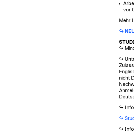
Arbe
vor O
Mehr I
↪ NE
STUD
↪ Mind
↪ Unte
Zulass
Englis
nicht 
Nachwe
Anmeld
Deutsc
↪ Info
↪
Stud
↪ Info