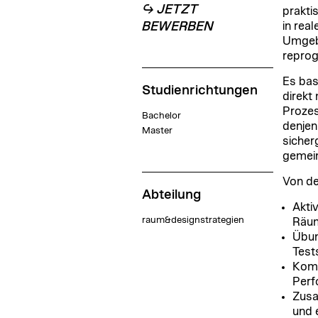
↪ JETZT
prakti
BEWERBEN
in rea
Umgebu
reprog
Es bas
Studienrichtungen
direkt
Prozes
Bachelor
denjen
Master
sicher
gemein
Von de
Abteilung
Akti
raum&designstrategien
Räum
Übun
Test
Komb
Perf
Zusa
und 