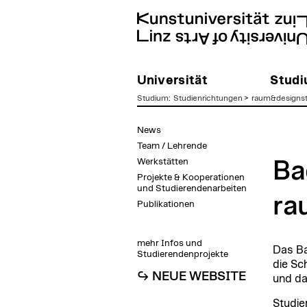
Universität
Stud
Studium
:
Studienrichtungen
>
raum&designst
zum
News
Inhalt
Team / Lehrende
Werkstätten
Ba
Projekte & Kooperationen
und Studierendenarbeiten
ra
Publikationen
mehr Infos und
Das Ba
Studierendenprojekte
die Sch
↪ NEUE WEBSITE
und da
Studie