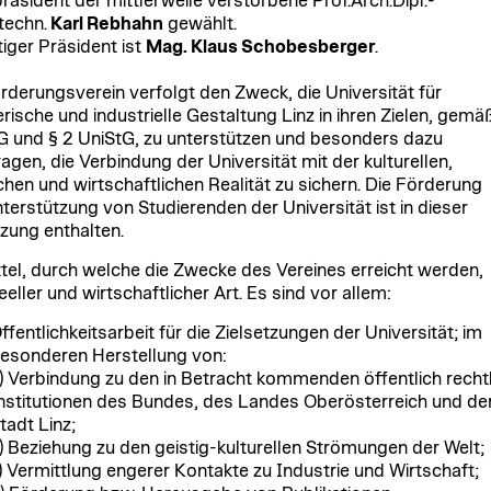
räsident der mittlerweile verstorbene Prof.Arch.Dipl.-
techn.
Karl Rebhahn
gewählt.
tiger Präsident ist
Mag. Klaus Schobesberger
.
rderungsverein verfolgt den Zweck, die Universität für
erische und industrielle Gestaltung Linz in ihren Zielen, gemä
 und § 2 UniStG, zu unterstützen und besonders dazu
ragen, die Verbindung der Universität mit der kulturellen,
schen und wirtschaftlichen Realität zu sichern. Die Förderung
terstützung von Studierenden der Universität ist in dieser
tzung enthalten.
ttel, durch welche die Zwecke des Vereines erreicht werden,
eeller und wirtschaftlicher Art. Es sind vor allem:
ffentlichkeitsarbeit für die Zielsetzungen der Universität; im
esonderen Herstellung von:
) Verbindung zu den in Betracht kommenden öffentlich recht
nstitutionen des Bundes, des Landes Oberösterreich und de
tadt Linz;
) Beziehung zu den geistig-kulturellen Strömungen der Welt;
) Vermittlung engerer Kontakte zu Industrie und Wirtschaft;