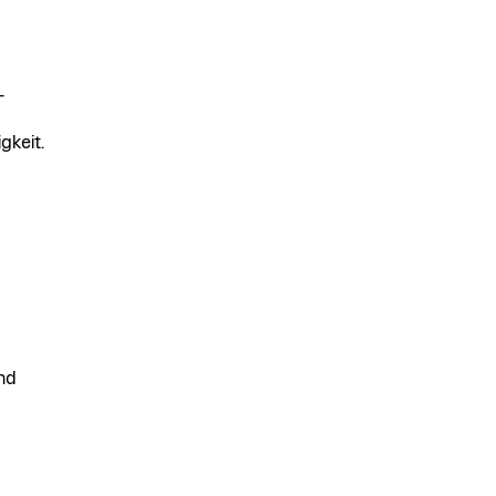
-
gkeit.
nd