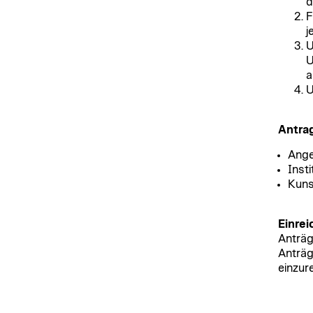
d
F
j
U
U
a
U
Antrag
Ange
Insti
Kuns
Einrei
Anträg
Anträg
einzur