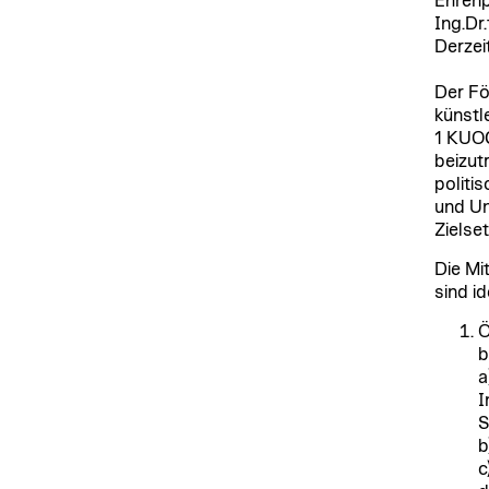
Ehrenp
Ing.Dr.
Derzei
Der Fö
künstl
1 KUOG
beizut
politi
und Un
Zielse
Die Mi
sind id
Ö
b
a
I
S
b
c