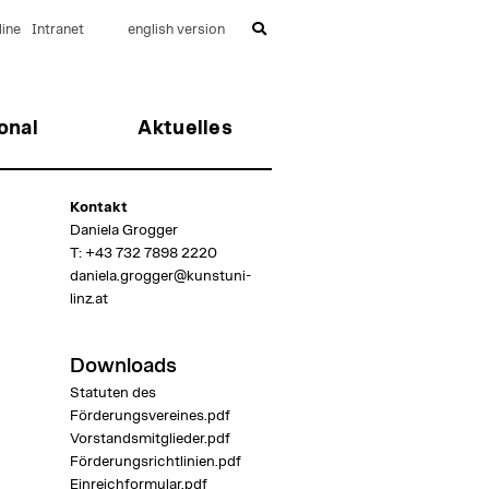
ine
Intranet
english version
onal
Aktuelles
Kontakt
Daniela Grogger
T:
+43 732 7898 2220
daniela.grogger@kunstuni-
linz.at
Downloads
Statuten des
Förderungsvereines.pdf
Vorstandsmitglieder.pdf
Förderungsrichtlinien.pdf
Einreichformular.pdf