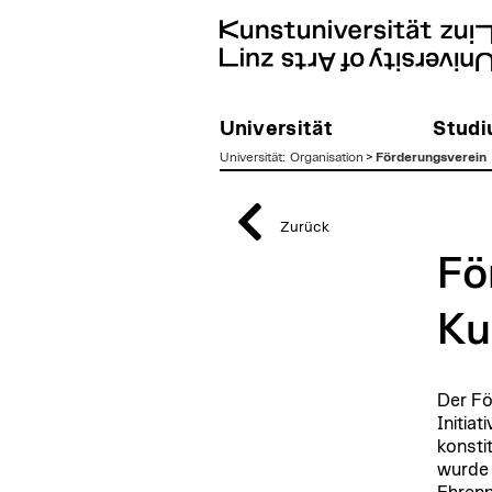
Universität
Stud
Universität
:
Organisation
>
Förderungsverein
zum
Inhalt
Zurück
Fö
Ku
Der Fö
Initia
konsti
wurde 