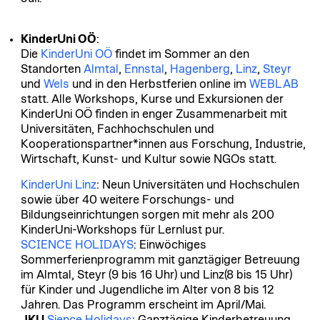
KinderUni OÖ
:
Die
KinderUni OÖ
findet im Sommer an den
Standorten
Almtal
,
Ennstal
,
Hagenberg
,
Linz
,
Steyr
und
Wels
und in den Herbstferien online im
WEBLAB
statt. Alle Workshops, Kurse und Exkursionen der
KinderUni OÖ finden in enger Zusammenarbeit mit
Universitäten, Fachhochschulen und
Kooperationspartner*innen aus Forschung, Industrie,
Wirtschaft, Kunst- und Kultur sowie NGOs statt.
KinderUni Linz
: Neun Universitäten und Hochschulen
sowie über 40 weitere Forschungs- und
Bildungseinrichtungen sorgen mit mehr als 200
KinderUni-Workshops für Lernlust pur.
SCIENCE HOLIDAYS
: Einwöchiges
Sommerferienprogramm mit ganztägiger Betreuung
im Almtal, Steyr (9 bis 16 Uhr) und Linz(8 bis 15 Uhr)
für Kinder und Jugendliche im Alter von 8 bis 12
Jahren. Das Programm erscheint im April/Mai.
JKU
Sience Holidays
: Ganztägige Kinderbetreuung