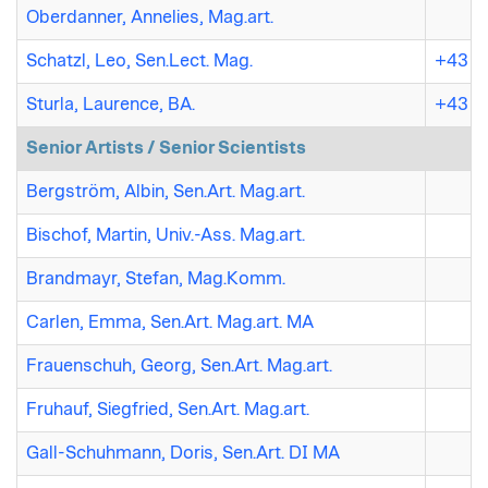
Oberdanner, Annelies, Mag.art.
Schatzl, Leo, Sen.Lect. Mag.
+43 7
Sturla, Laurence, BA.
+43 (7
Senior Artists / Senior Scientists
Bergström, Albin, Sen.Art. Mag.art.
Bischof, Martin, Univ.-Ass. Mag.art.
Brandmayr, Stefan, Mag.Komm.
Carlen, Emma, Sen.Art. Mag.art. MA
Frauenschuh, Georg, Sen.Art. Mag.art.
Fruhauf, Siegfried, Sen.Art. Mag.art.
Gall-Schuhmann, Doris, Sen.Art. DI MA