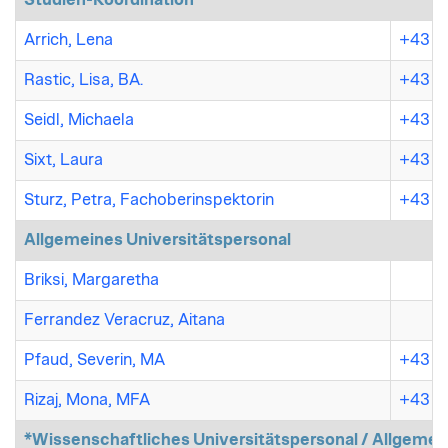
Arrich, Lena
+43 (7
Rastic, Lisa, BA.
+43 (7
Seidl, Michaela
+43 (7
Sixt, Laura
+43 (7
Sturz, Petra, Fachoberinspektorin
+43 (7
Allgemeines Universitätspersonal
Briksi, Margaretha
Ferrandez Veracruz, Aitana
Pfaud, Severin, MA
+43 (7
Rizaj, Mona, MFA
+43 (7
*Wissenschaftliches Universitätspersonal / Allgemei