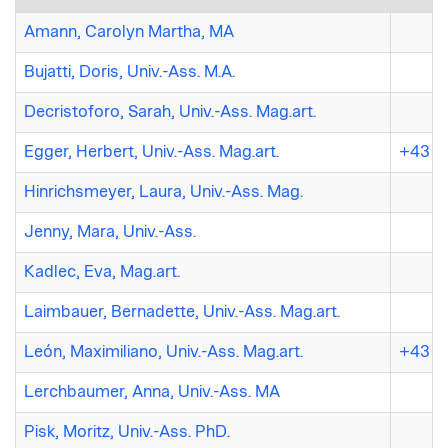
Amann, Carolyn Martha, MA
Bujatti, Doris, Univ.-Ass. M.A.
Decristoforo, Sarah, Univ.-Ass. Mag.art.
Egger, Herbert, Univ.-Ass. Mag.art.
+43 7
Hinrichsmeyer, Laura, Univ.-Ass. Mag.
Jenny, Mara, Univ.-Ass.
Kadlec, Eva, Mag.art.
Laimbauer, Bernadette, Univ.-Ass. Mag.art.
León, Maximiliano, Univ.-Ass. Mag.art.
+43 (7
Lerchbaumer, Anna, Univ.-Ass. MA
Pisk, Moritz, Univ.-Ass. PhD.