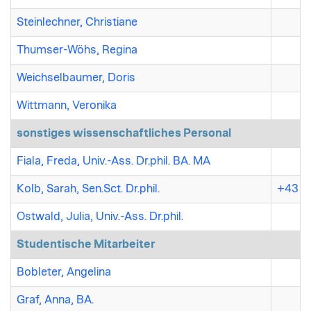
Steinlechner, Christiane
Thumser-Wöhs, Regina
Weichselbaumer, Doris
Wittmann, Veronika
sonstiges wissenschaftliches Personal
Fiala, Freda, Univ.-Ass. Dr.phil. BA. MA
Kolb, Sarah, Sen.Sct. Dr.phil.
+43 (7
Ostwald, Julia, Univ.-Ass. Dr.phil.
Studentische Mitarbeiter
Bobleter, Angelina
Graf, Anna, BA.