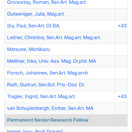
Gronostay, Roman, Sen.Art. Mag.art.
Gutweniger, Julia, Mag.art.
Iby, Paul, Sen.Art. DI BA.
+43 (7
Leitner, Christina, Sen.Art. Mag.art. Mag.art.
Matsune, Michikazu
Meißner, Inka, Univ.-Ass. Mag. Dr.phil. MA
Porsch, Johannes, Sen.Art. Mag.arch.
Rath, Gudrun, Sen.Sct. Priv.-Doz. Dr.
Tragler, Ingrid, Sen.Art. Mag.art.
+43 7
van Schuylenbergh, Esther, Sen.Art. MA
Permanent Senior Research Fellow
Härtel, Insa, Prof. Dr.habil.