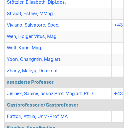
Stötzler, Elisabeth, Dipl.des.
Strauß, Esther, MMag.
Viviano, Salvatore, Spec.
+43 7
Weh, Holger Vitus, Mag.
Wolf, Karin, Mag.
Yoon, Changmin, Mag.art.
Zhariy, Mariya, Dr.rer.nat.
assozierte Professor
Jelinek, Sabine, assoz.Prof. Mag.art. PhD.
+43 7
Gastprofessorin/Gastprofessor
Fattori, Attilia, Univ.-Prof. MA
Studien-Koordination