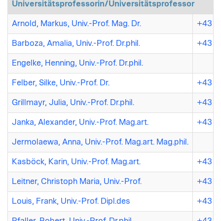
Universitätsprofessorin/Universitätsprofessor
Arnold, Markus, Univ.-Prof. Mag. Dr.
+43 (7
Barboza, Amalia, Univ.-Prof. Dr.phil.
+43 (7
Engelke, Henning, Univ.-Prof. Dr.phil.
Felber, Silke, Univ.-Prof. Dr.
+43 (7
Grillmayr, Julia, Univ.-Prof. Dr.phil.
+43 (7
Janka, Alexander, Univ.-Prof. Mag.art.
+43 7
Jermolaewa, Anna, Univ.-Prof. Mag.art. Mag.phil.
Kasböck, Karin, Univ.-Prof. Mag.art.
+43 (7
Leitner, Christoph Maria, Univ.-Prof.
+43 (7
Louis, Frank, Univ.-Prof. Dipl.des
+43 7
Pfaller, Robert, Univ.-Prof. Dr.phil.
+43 (7