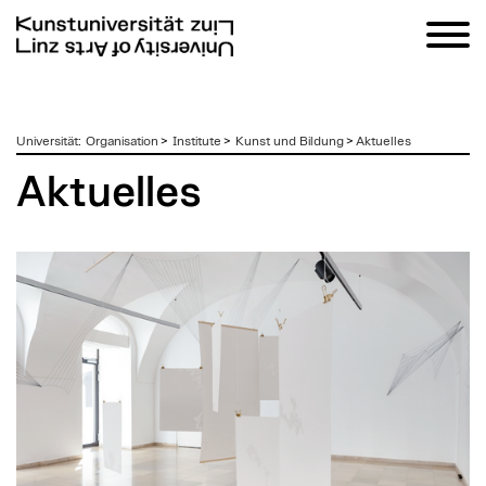
zum
Universität
:
Organisation
>
Institute
>
Kunst und Bildung
>
Aktuelles
Inhalt
Aktuelles