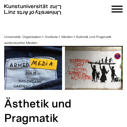
zum
Universität
:
Organisation
>
Institute
>
Medien
>
Ästhetik und Pragmatik
Inhalt
audiovisueller Medien
Ästhetik und
Pragmatik