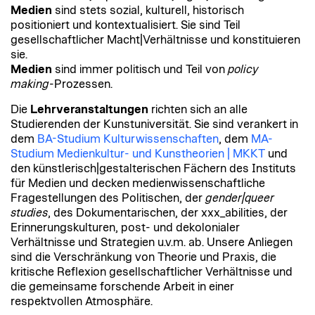
Medien
sind stets sozial, kulturell, historisch
positioniert und kontextualisiert. Sie sind Teil
gesellschaftlicher Macht|Verhältnisse und konstituieren
sie.
Medien
sind immer politisch und Teil von
policy
making
-Prozessen.
Die
Lehrveranstaltungen
richten sich an alle
Studierenden der Kunstuniversität. Sie sind verankert in
dem
BA-Studium Kulturwissenschaften
, dem
MA-
Studium Medienkultur- und Kunstheorien | MKKT
und
den künstlerisch|gestalterischen Fächern des Instituts
für Medien und decken medienwissenschaftliche
Fragestellungen des Politischen, der
gender|queer
studies
, des Dokumentarischen, der xxx_abilities, der
Erinnerungskulturen, post- und dekolonialer
Verhältnisse und Strategien u.v.m. ab. Unsere Anliegen
sind die Verschränkung von Theorie und Praxis, die
kritische Reflexion gesellschaftlicher Verhältnisse und
die gemeinsame forschende Arbeit in einer
respektvollen Atmosphäre.