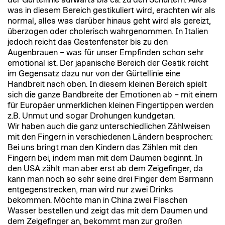
der Gürtellinie aufwärts bis ca. zu den Schultern. Alles
was in diesem Bereich gestikuliert wird, erachten wir als
normal, alles was darüber hinaus geht wird als gereizt,
überzogen oder cholerisch wahrgenommen. In Italien
jedoch reicht das Gestenfenster bis zu den
Augenbrauen – was für unser Empfinden schon sehr
emotional ist. Der japanische Bereich der Gestik reicht
im Gegensatz dazu nur von der Gürtellinie eine
Handbreit nach oben. In diesem kleinen Bereich spielt
sich die ganze Bandbreite der Emotionen ab – mit einem
für Europäer unmerklichen kleinen Fingertippen werden
z.B. Unmut und sogar Drohungen kundgetan.
Wir haben auch die ganz unterschiedlichen Zählweisen
mit den Fingern in verschiedenen Ländern besprochen:
Bei uns bringt man den Kindern das Zählen mit den
Fingern bei, indem man mit dem Daumen beginnt. In
den USA zählt man aber erst ab dem Zeigefinger, da
kann man noch so sehr seine drei Finger dem Barmann
entgegenstrecken, man wird nur zwei Drinks
bekommen. Möchte man in China zwei Flaschen
Wasser bestellen und zeigt das mit dem Daumen und
dem Zeigefinger an, bekommt man zur großen