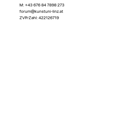
M:
+43 676 84 7898 273
forum@kunstuni-linz.at
ZVR-Zahl: 422126719