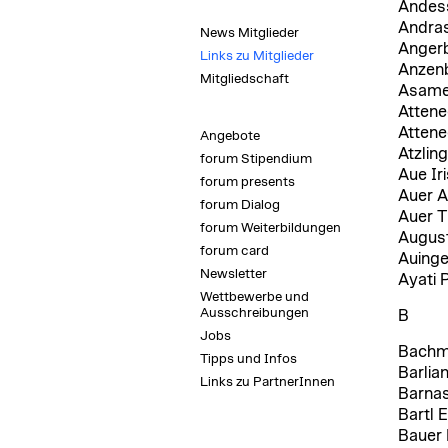
Andess
Andras
News Mitglieder
Anger
Links zu Mitglieder
Anzen
Mitgliedschaft
Asamer
Attene
Attene
Angebote
Atzlin
forum Stipendium
Aue Iri
forum presents
Auer A
forum Dialog
Auer T
forum Weiterbildungen
Augus
forum card
Auinge
Newsletter
Ayati 
Wettbewerbe und
Ausschreibungen
B
Jobs
Bachm
Tipps und Infos
Barlia
Links zu PartnerInnen
Barnas
Bartl 
Bauer