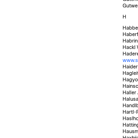
Gutwen
H
Habbe
Haberf
Habrin
Hackl 
Hadere
www.s
Haider
Haglei
Hagyo
Hains
Haller
Halusa
Handlb
Hartl-
Haslho
Hattin
Hausm