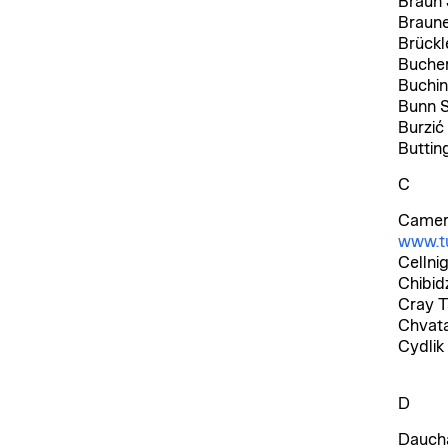
Braun 
Braune
Brückl
Bucher
Buchin
Bunn 
Burzić
Buttin
C
Camer
www.t
Cellni
Chibid
Cray 
Chvata
Cydlik
D
Dauch