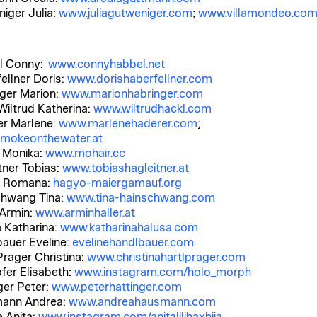
iger Julia:
www.juliagutweniger.com
;
www.villamondeo.co
l Conny:
www.connyhabbel.net
ellner Doris:
www.dorishaberfellner.com
ger Marion:
www.marionhabringer.com
Wiltrud Katherina:
www.wiltrudhackl.com
r Marlene:
www.marlenehaderer.com
;
mokeonthewater.at
 Monika:
www.mohair.cc
tner Tobias:
www.tobiashagleitner.at
 Romana:
hagyo-maiergamauf.org
chwang Tina:
www.tina-hainschwang.com
 Armin:
www.arminhaller.at
 Katharina:
www.katharinahalusa.com
auer Eveline:
evelinehandlbauer.com
Prager Christina:
www.christinahartlprager.com
fer Elisabeth:
www.instagram.com/holo_morph
ger Peter:
www.peterhattinger.com
ann Andrea:
www.andreahausmann.com