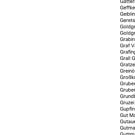
Gatter
Geffke
Geibli
Gerets
Goldg
Goldg
Grabin
Graf 
Grafin
Grall 
Gratze
Greinö
Großko
Gruber
Gruber
Grundb
Gruzei
Gupfin
Gut M
Gutaue
Gutma
Guttm