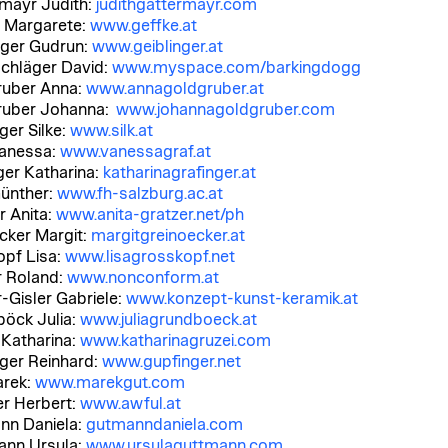
mayr Judith:
judithgattermayr.com
 Margarete:
www.geffke.at
nger Gudrun:
www.geiblinger.at
chläger David:
www.myspace.com/barkingdogg
ruber Anna:
www.annagoldgruber.at
ruber Johanna:
www.johannagoldgruber.com
ger Silke:
www.silk.at
Vanessa:
www.vanessagraf.at
ger Katharina:
katharinagrafinger.at
Günther:
www.fh-salzburg.ac.at
r Anita:
www.anita-gratzer.net/ph
cker Margit:
margitgreinoecker.at
pf Lisa:
www.lisagrosskopf.net
 Roland:
www.nonconform.at
-Gisler Gabriele:
www.konzept-kunst-keramik.at
öck Julia:
www.juliagrundboeck.at
 Katharina:
www.katharinagruzei.com
ger Reinhard:
www.gupfinger.net
arek:
www.marekgut.com
r Herbert:
www.awful.at
nn Daniela:
gutmanndaniela.com
ann Ursula:
www.ursulaguttmann.com