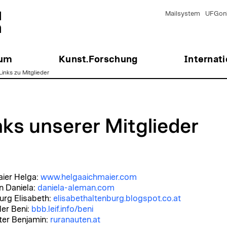
Mailsystem
UFGonl
ium
Kunst.Forschung
Internati
Links zu Mitglieder
nks unserer Mitglieder
ier Helga:
www.helgaaichmaier.com
 Daniela:
daniela-aleman.com
urg Elisabeth:
elisabethaltenburg.blogspot.co.at
ler Beni:
bbb.leif.info/beni
hter Benjamin:
ruranauten.at