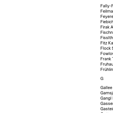
Fally-
Feilma
Feyere
Fiebic
Firak 
Fischn
Fisslth
Fitz Ka
Flock 
Fowlow
Frank 
Fruhau
Frühlin
G
Gallee
Gamsjä
Gangl 
Gasser
Gastei