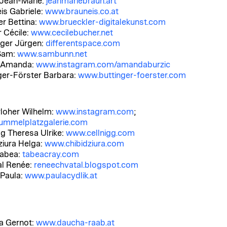
Jean-Marie:
jeanmariebraun.art
is Gabriele:
www.brauneis.co.at
er Bettina:
www.brueckler-digitalekunst.com
 Cécile:
www.cecilebucher.net
ger Jürgen:
differentspace.com
Sam:
www.sambunn.net
Amanda:
www.instagram.com/amandaburzic
ger-Förster Barbara:
www.buttinger-foerster.com
loher Wilhelm:
www.instagram.com
;
ummelplatzgalerie.com
gg Theresa Ulrike:
www.cellnigg.com
ziura Helga:
www.chibidziura.com
Tabea:
tabeacray.com
l Renée:
reneechvatal.blogspot.com
 Paula:
www.paulacydlik.at
a Gernot:
www.daucha-raab.at