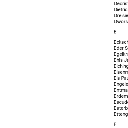
Decris
Dietri
Dreisi
Dwors
E
Ecksch
Eder S
Egelkr
Ehls J
Eichin
Eisen
Eis Pa
Engele
Entma
Erdemi
Escude
Esterb
Etteng
F