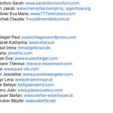
toforo Sarah:
www.sarahdecristoforo.com
ch Jakob:
www.memphismemph.is
;
qujochoe.org
ebner Eva Maria:
www.777animation.com
chak Claudia:
freundinnenderkunst.at
lager Paul:
paulschlager.wordpress.com
arah Katharina:
www.shara.at
aut Irena:
irenaegelkraut.de
ana:
janaehls.com
ger Eva:
www.evaeichinger.com
mann Therese:
therese-eisenmann.com
ul:
www.paul-eis.com
r Josseline:
www.josselineengeler.com
yr Lera:
www.leraentmayr.at
r Behiye:
behiyeerdemir.com
ro Julio:
www.julioescudero.com
auer Stefan:
www.stefan-esterbauer.at
ruber Sibylle:
www.sibette.net