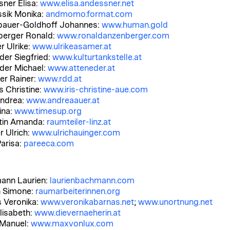
ner Elisa:
www.elisa.andessner.net
sik Monika:
andmomo.format.com
bauer-Goldhoff Johannes:
www.human.gold
berger Ronald:
www.ronaldanzenberger.com
 Ulrike:
www.ulrikeasamer.at
der Siegfried:
www.kulturtankstelle.at
der Michael:
www.atteneder.at
ger Rainer:
www.rdd.at
s Christine:
www.iris-christine-aue.com
ndrea:
www.andreaauer.at
ina:
www.timesup.org
tin Amanda:
raumteiler-linz.at
r Ulrich:
www.ulrichauinger.com
Parisa:
pareeca.com
ann Laurien:
laurienbachmann.com
n Simone:
raumarbeiterinnen.org
 Veronika:
www.veronikabarnas.net
;
www.unortnung.net
Elisabeth:
www.dievernaeherin.at
 Manuel:
www.maxvonlux.com