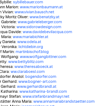
ybille:
sybillebauer.com
nn Marion:
www.marionbaumann.at
 Vivian:
www.vivian.bausch.net
ky Moritz Oliver:
www.benatzky.at
 Gabriele:
www.gabrieleberger.com
 Victoria:
www.sidorowdesign.com
cqua Davide:
www.davidebevilacqua.com
r Maria:
www.mariabichler.at
ky Daniela:
www.odela.at
r Veronika:
lichtdiebin.org
f Martin:
martinbischof.blog
r Wolfgang:
www.wolfgangbittner.com
etty:
www.bettyblitz.com
Theresa:
www.theresaboeck.at
Clara:
ww.claraboesl.com
orfer Anatol:
bogendorfer.com
r Gerhard:
www.bogner-art.com
 Gerhard:
www.gerhardbrandl.at
 Katharina:
www.katharina-brandl.com
mayr Stefan:
www.stefanbrandmayr.net
tätter Anna Maria:
www.annamariabrandstaetter.com