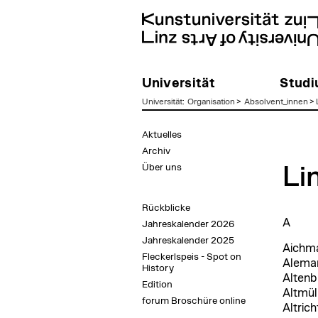
Universität
Stud
Universität
:
Organisation
>
Absolvent_innen
>
zum
Aktuelles
Inhalt
Archiv
Über uns
Li
Rückblicke
A
Jahreskalender 2026
Jahreskalender 2025
Aichma
Fleckerlspeis - Spot on
Aleman
History
Altenb
Edition
Altmül
forum Broschüre online
Altric