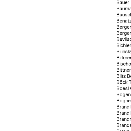
Bauer S
Bauma
Bausch
Benatz
Berger
Berger
Bevila
Bichle
Bilins
Birkne
Bischo
Bittne
Blitz B
Böck 
Boesl 
Bogend
Bogne
Brandl
Brandl
Brand
Brands