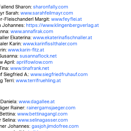
Fallend Sharon:
sharonfally.com
yr Sarah:
www.sarahfeilmayr.com
r-Fleischanderl Margit:
www.feyflei.at
h Johannes:
https://www.klingenbergverlag.at
Anna:
www.annafirak.com
aller Ekaterina:
www.ekaterinafischnaller.at
aler Karin:
www.karinfisslthaler.com
rin:
www.karin-fitz.at
Susanna:
susannaflock.net
 April:
aprilfowlow.com
Tina:
www.tinafrank.net
f Siegfried A.:
www.siegfriedfruhauf.com
g Terri:
www.terrifruehling.at
 Daniela:
www.dagallee.at
ger Rainer:
rainergamsjaeger.com
Bettina:
www.bettinagangl.com
 Selina:
www.selinagasser.com
ner Johannes:
gasjoh.jimdofree.com