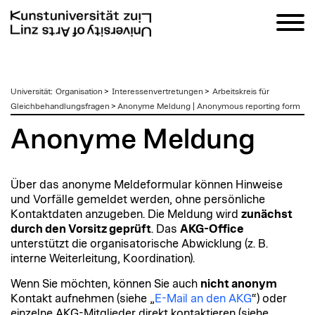
zum
Universität
:
Organisation
>
Interessenvertretungen
>
Arbeitskreis für
Inhalt
Gleichbehandlungsfragen
>
Anonyme Meldung | Anonymous reporting form
Anonyme Meldung
Über das anonyme Meldeformular können Hinweise
und Vorfälle gemeldet werden, ohne persönliche
Kontaktdaten anzugeben. Die Meldung wird
zunächst
durch den Vorsitz geprüft
. Das
AKG-Office
unterstützt die organisatorische Abwicklung (z. B.
interne Weiterleitung, Koordination).
Wenn Sie möchten, können Sie auch
nicht anonym
Kontakt aufnehmen (siehe „
E-Mail an den AKG
“) oder
einzelne AKG-Mitglieder direkt kontaktieren (siehe