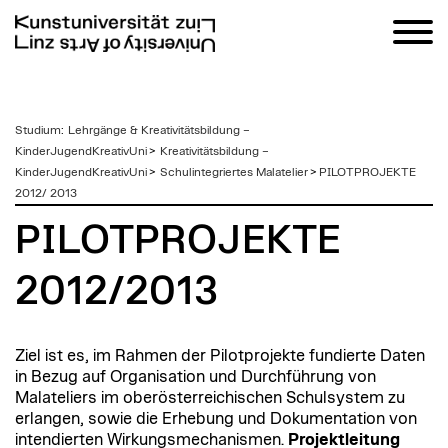
zum
Studium
:
Lehrgänge & Kreativitätsbildung –
Inhalt
KinderJugendKreativUni
>
Kreativitätsbildung –
KinderJugendKreativUni
>
Schulintegriertes Malatelier
>
PILOTPROJEKTE
2012/ 2013
PILOTPROJEKTE
2012/2013
Ziel ist es, im Rahmen der Pilotprojekte fundierte Daten
in Bezug auf Organisation und Durchführung von
Malateliers im oberösterreichischen Schulsystem zu
erlangen, sowie die Erhebung und Dokumentation von
intendierten Wirkungsmechanismen.
Projektleitung