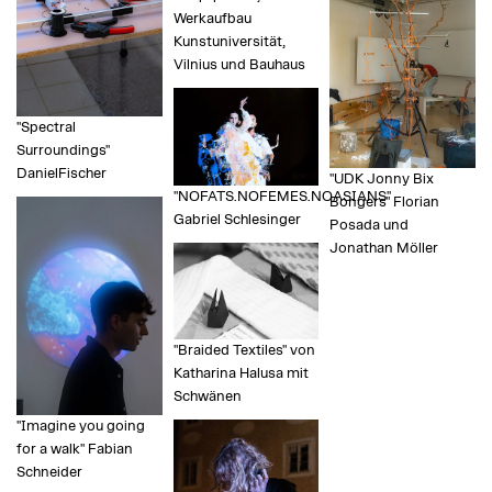
Werkaufbau
Kunstuniversität,
Vilnius und Bauhaus
"Spectral
Surroundings"
DanielFischer
"UDK Jonny Bix
"NOFATS.NOFEMES.NOASIANS"
Bongers" Florian
Gabriel Schlesinger
Posada und
Jonathan Möller
"Braided Textiles" von
Katharina Halusa mit
Schwänen
"Imagine you going
for a walk" Fabian
Schneider