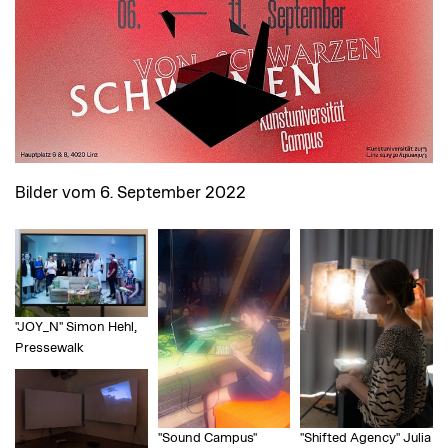
Bilder vom 6. September 2022
"JOY_N" Simon Hehl,
Pressewalk
"Sound Campus"
"Shifted Agency" Julia