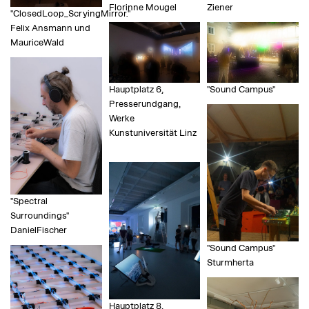
Florinne Mougel
Ziener
"ClosedLoop_ScryingMirror."
Felix Ansmann und
MauriceWald
Hauptplatz 6,
"Sound Campus"
Presserundgang,
Werke
Kunstuniversität Linz
"Spectral
Surroundings"
DanielFischer
"Sound Campus"
Sturmherta
Hauptplatz 8,