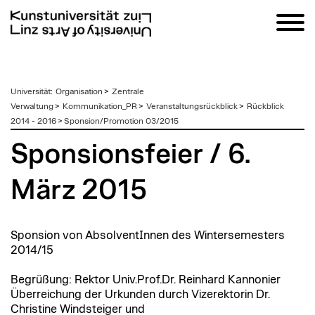
zum
Universität
:
Organisation
>
Zentrale
Inhalt
Verwaltung
>
Kommunikation_PR
>
Veranstaltungsrückblick
>
Rückblick
2014 - 2016
>
Sponsion/Promotion 03/2015
Sponsionsfeier / 6.
März 2015
Sponsion von AbsolventInnen des Wintersemesters
2014/15
Begrüßung: Rektor Univ.Prof.Dr. Reinhard Kannonier
Überreichung der Urkunden durch Vizerektorin Dr.
Christine Windsteiger und