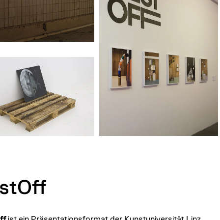
stOff
ff
ist ein Präsentationsformat der Kunstuniversität Linz.