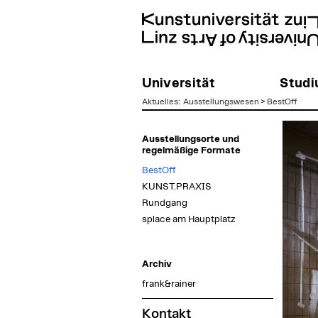
Universität
Stud
Aktuelles
:
Ausstellungswesen
>
BestOff
zum
Ausstellungsorte und
Inhalt
regelmäßige Formate
BestOff
KUNST.PRAXIS
Rundgang
splace am Hauptplatz
Archiv
frank&rainer
Kontakt