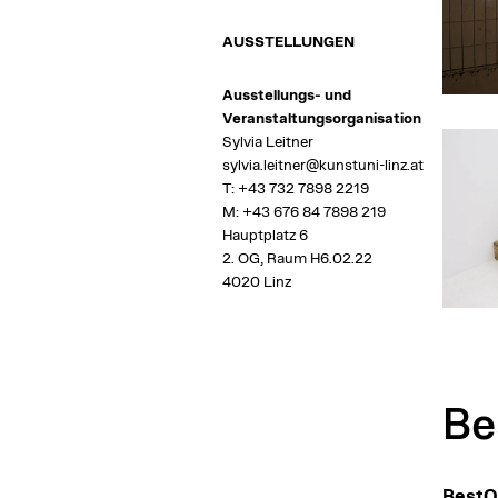
AUSSTELLUNGEN
Ausstellungs- und
Veranstaltungsorganisation
Sylvia Leitner
sylvia.leitner@kunstuni-linz.at
T:
+43 732 7898 2219
M:
+43 676 84 7898 219
Hauptplatz 6
2. OG, Raum H6.02.22
4020 Linz
Be
BestO