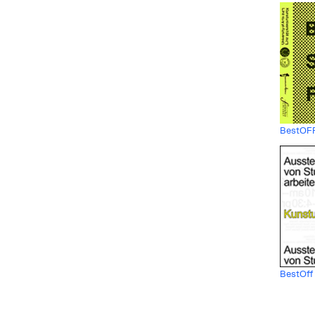
BestOFF
BestOff