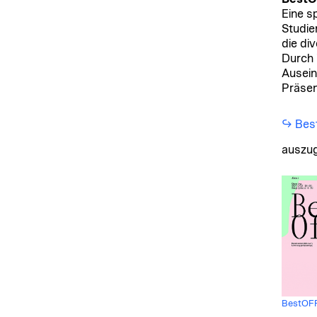
Eine s
Studie
die di
Durch 
Ausein
Präsen
↪︎ Bes
auszug
BestOF